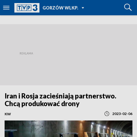
POWRÓT DO
GORZÓW WLKP.
TVP REGIONY
Iran i Rosja zacieśniają partnerstwo.
Chcą produkować drony
2023-02-06
KW