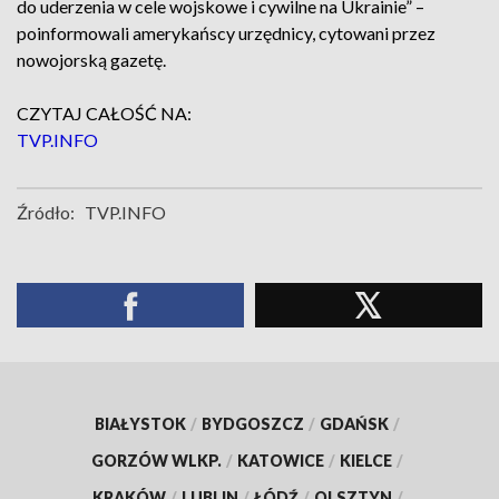
do uderzenia w cele wojskowe i cywilne na Ukrainie” –
poinformowali amerykańscy urzędnicy, cytowani przez
nowojorską gazetę.
CZYTAJ CAŁOŚĆ NA:
TVP.INFO
Źródło:
TVP.INFO
BIAŁYSTOK
/
BYDGOSZCZ
/
GDAŃSK
/
GORZÓW WLKP.
/
KATOWICE
/
KIELCE
/
KRAKÓW
/
LUBLIN
/
ŁÓDŹ
/
OLSZTYN
/