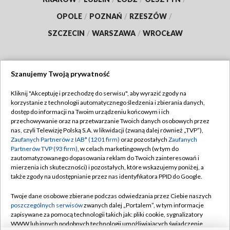
OPOLE
/
POZNAŃ
/
RZESZÓW
/
SZCZECIN
/
WARSZAWA
/
WROCŁAW
Szanujemy Twoją prywatność
Dołącz do nas:
Kliknij "Akceptuję i przechodzę do serwisu", aby wyrazić zgody na
korzystanie z technologii automatycznego śledzenia i zbierania danych,
TVP
dostęp do informacji na Twoim urządzeniu końcowym i ich
Abonament TVP
przechowywanie oraz na przetwarzanie Twoich danych osobowych przez
Regulamin TVP
nas, czyli Telewizję Polską S.A. w likwidacji (zwaną dalej również „TVP”),
Emisja w TVP
Zaufanych Partnerów z IAB* (1201 firm)
Polityka prywatności
oraz pozostałych
Zaufanych
Partnerów TVP (93 firm)
, w celach marketingowych (w tym do
Centrum informacji TVP
Moje zgody
zautomatyzowanego dopasowania reklam do Twoich zainteresowań i
mierzenia ich skuteczności) i pozostałych, które wskazujemy poniżej, a
Naziemna Telewizja Cyfrowa
Pomoc
także zgody na udostępnianie przez nas identyfikatora PPID do Google.
Sklep TVP
Biuro reklamy
Twoje dane osobowe zbierane podczas odwiedzania przez Ciebie naszych
Rada Programowa
poszczególnych serwisów
zwanych dalej „Portalem”, w tym informacje
Kontakt
zapisywane za pomocą technologii takich jak: pliki cookie, sygnalizatory
System NOS
WWW lub innych podobnych technologii umożliwiających świadczenie