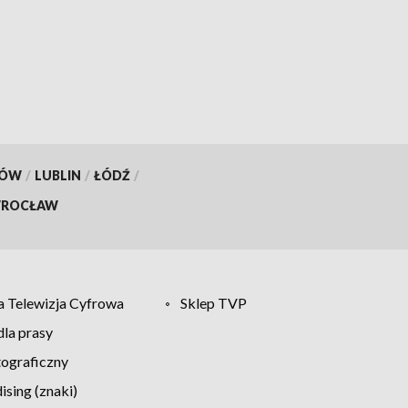
KÓW
/
LUBLIN
/
ŁÓDŹ
/
ROCŁAW
 Telewizja Cyfrowa
Sklep TVP
la prasy
tograficzny
sing (znaki)