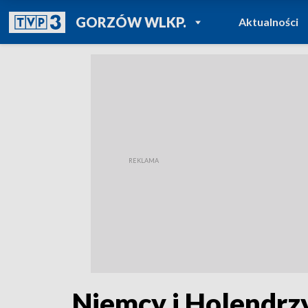
POWRÓT DO
GORZÓW WLKP.
Aktualności
TVP REGIONY
Niemcy i Holendrz