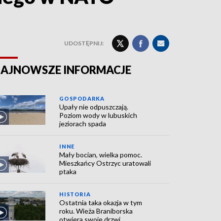
UDOSTĘPNIJ:
AJNOWSZE INFORMACJE
GOSPODARKA
Upały nie odpuszczają.
Poziom wody w lubuskich
jeziorach spada
INNE
Mały bocian, wielka pomoc.
Mieszkańcy Ostrzyc uratowali
ptaka
HISTORIA
Ostatnia taka okazja w tym
roku. Wieża Braniborska
otwiera swoje drzwi