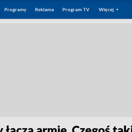
Programy
Reklama
Program TV
Więcej
y łączą armie. Czegoś t