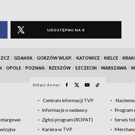
UDOSTĘPNIJ NA X
SZCZ
/
GDAŃSK
/
GORZÓW WLKP.
/
KATOWICE
/
KIELCE
/
KRA
N
/
OPOLE
/
POZNAŃ
/
RZESZÓW
/
SZCZECIN
/
WARSZAWA
/
W
Dołącz do nas:
Centrum informacji TVP
Naziemna
Informacje o nadawcy
Program d
zetargowe
Zgłoś program (ROPAT)
Serwis fo
wizyjna
Kariera w TVP
Merchandi