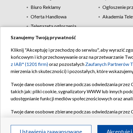
Biuro Reklamy
Ogłoszenie pr
Oferta Handlowa
Akademia Tele
Telegazeta ogłoszenia
Szanujemy Twoją prywatność
Regulamin TVP
Kliknij "Akceptuję i przechodzę do serwisu", aby wyrazić zg
końcowym i ich przechowywanie oraz na przetwarzanie Twoich
z IAB* (1201 firm)
oraz pozostałych
Zaufanych Partnerów T
mierzenia ich skuteczności) i pozostałych, które wskazujemy
Twoje dane osobowe zbierane podczas odwiedzania przez 
takich jak: pliki cookie, sygnalizatory WWW lub innych pod
udostępnianie funkcji mediów społecznościowych oraz anali
Twoje dane osobowe zbierane podczas odwiedzania przez 
plików cookie, informacje o Twoich wyszukiwaniach w serwi
Partnerów TVP
dla realizacji następujących celów i funkc
Ustawienia zaawansowane
Akceptuję i
reklam, tworzenia profilu spersonalizowanych reklam, tworz