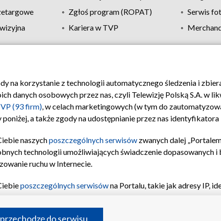
zetargowe
Zgłoś program (ROPAT)
Serwis fo
wizyjna
Kariera w TVP
Merchandi
Polityka prywatności
Moje zgody
Pomoc
Biuro re
ody na korzystanie z technologii automatycznego śledzenia i zbie
 danych osobowych przez nas, czyli Telewizję Polską S.A. w likw
VP (93 firm)
, w celach marketingowych (w tym do zautomatyzow
 poniżej, a także zgody na udostępnianie przez nas identyfikator
Ciebie naszych
poszczególnych serwisów
zwanych dalej „Portalem
obnych technologii umożliwiających świadczenie dopasowanych i be
zowanie ruchu w Internecie.
Ciebie
poszczególnych serwisów
na Portalu, takie jak adresy IP, 
sach Portalu czy historia odwiedzin będą przetwarzane przez TV
ji: przechowywania informacji na urządzeniu lub dostęp do nich,
©2026 Telewizja Polska S.A. w likwidacji
 przechodzę do serwisu
enia profilu spersonalizowanych treści, wyboru spersonalizowany