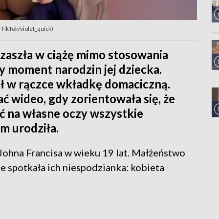
 TikTok/violet_quick)
a zaszła w ciążę mimo stosowania
y moment narodzin jej dziecka.
ał w rączce wkładkę domaciczną.
 wideo, gdy zorientowała się, że
ć na własne oczy wszystkie
ym urodziła.
 Johna Francisa w wieku 19 lat. Małżeństwo
ie spotkała ich niespodzianka: kobieta