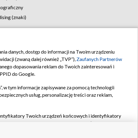
tograficzny
sing (znaki)
klamy
Kontakt
rania danych, dostęp do informacji na Twoim urządzeniu
idacji (zwaną dalej również „TVP”),
Zaufanych Partnerów
anego dopasowania reklam do Twoich zainteresowań i
a PPID do Google.
”, w tym informacje zapisywane za pomocą technologii
zpiecznych usług, personalizację treści oraz reklam,
identyfikatory Twoich urządzeń końcowych i identyfikatory
P,
Zaufanych Partnerów z IAB
oraz pozostałych
Zaufanych
 wyboru podstawowych reklam, wyboru spersonalizowanych
ch treści, pomiaru wydajności reklam, pomiaru wydajności