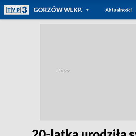
POWRÓT DO
GORZÓW WLKP.
Aktualności
TVP REGIONY
20-latka urodziła