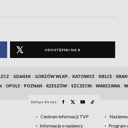
UDOSTĘPNIJ NA X
SZCZ
/
GDAŃSK
/
GORZÓW WLKP.
/
KATOWICE
/
KIELCE
/
KRA
N
/
OPOLE
/
POZNAŃ
/
RZESZÓW
/
SZCZECIN
/
WARSZAWA
/
W
Dołącz do nas:
Centrum informacji TVP
Naziemna
Informacje o nadawcy
Program d