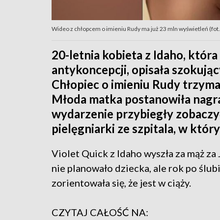
Wideo z chłopcem o imieniu Rudy ma już 23 mln wyświetleń (fot.
20-letnia kobieta z Idaho, któr
antykoncepcji, opisała szokując
Chłopiec o imieniu Rudy trzym
Młoda matka postanowiła nagrać
wydarzenie przybiegły zobaczy
pielęgniarki ze szpitala, w któr
Violet Quick z Idaho wyszła za mąż za
nie planowało dziecka, ale rok po ślub
zorientowała się, że jest w ciąży.
CZYTAJ CAŁOŚĆ NA: