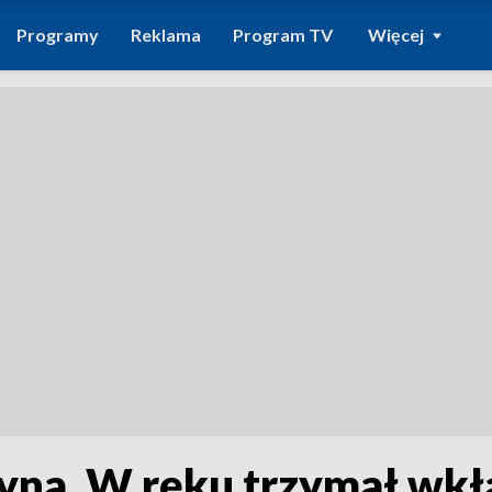
Programy
Reklama
Program TV
Więcej
 syna. W ręku trzymał wk