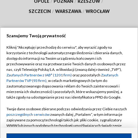
OPOLE
/
POZNAŃ
/
RZESZÓW
/
SZCZECIN
/
WARSZAWA
/
WROCŁAW
Szanujemy Twoją prywatność
Dołącz do nas:
Kliknij "Akceptuję i przechodzę do serwisu", aby wyrazić zgody na
korzystanie z technologii automatycznego śledzenia i zbierania danych,
TVP
dostęp do informacji na Twoim urządzeniu końcowym i ich
Abonament TVP
przechowywanie oraz na przetwarzanie Twoich danych osobowych przez
Regulamin TVP
nas, czyli Telewizję Polską S.A. w likwidacji (zwaną dalej również „TVP”),
Emisja w TVP
Zaufanych Partnerów z IAB* (1201 firm)
Polityka prywatności
oraz pozostałych
Zaufanych
Partnerów TVP (93 firm)
, w celach marketingowych (w tym do
Centrum informacji TVP
Moje zgody
zautomatyzowanego dopasowania reklam do Twoich zainteresowań i
mierzenia ich skuteczności) i pozostałych, które wskazujemy poniżej, a
Naziemna Telewizja Cyfrowa
Pomoc
także zgody na udostępnianie przez nas identyfikatora PPID do Google.
Sklep TVP
Biuro reklamy
Twoje dane osobowe zbierane podczas odwiedzania przez Ciebie naszych
Rada Programowa
poszczególnych serwisów
zwanych dalej „Portalem”, w tym informacje
Kontakt
zapisywane za pomocą technologii takich jak: pliki cookie, sygnalizatory
System NOS
WWW lub innych podobnych technologii umożliwiających świadczenie
dopasowanych i bezpiecznych usług, personalizację treści oraz reklam,
Informacje o nadawcy
Kanały
udostępnianie funkcji mediów społecznościowych oraz analizowanie