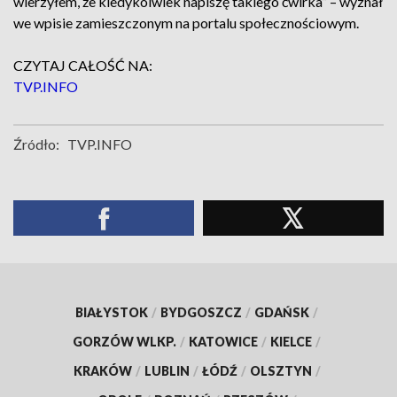
wierzyłem, że kiedykolwiek napiszę takiego ćwirka” – wyznał
we wpisie zamieszczonym na portalu społecznościowym.
CZYTAJ CAŁOŚĆ NA:
TVP.INFO
Źródło:
TVP.INFO
BIAŁYSTOK
/
BYDGOSZCZ
/
GDAŃSK
/
GORZÓW WLKP.
/
KATOWICE
/
KIELCE
/
KRAKÓW
/
LUBLIN
/
ŁÓDŹ
/
OLSZTYN
/