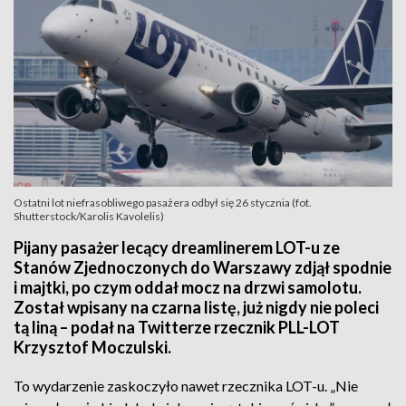
Ostatni lot niefrasobliwego pasażera odbył się 26 stycznia (fot.
Shutterstock/Karolis Kavolelis)
Pijany pasażer lecący dreamlinerem LOT-u ze
Stanów Zjednoczonych do Warszawy zdjął spodnie
i majtki, po czym oddał mocz na drzwi samolotu.
Został wpisany na czarna listę, już nigdy nie poleci
tą liną – podał na Twitterze rzecznik PLL-LOT
Krzysztof Moczulski.
To wydarzenie zaskoczyło nawet rzecznika LOT-u. „Nie