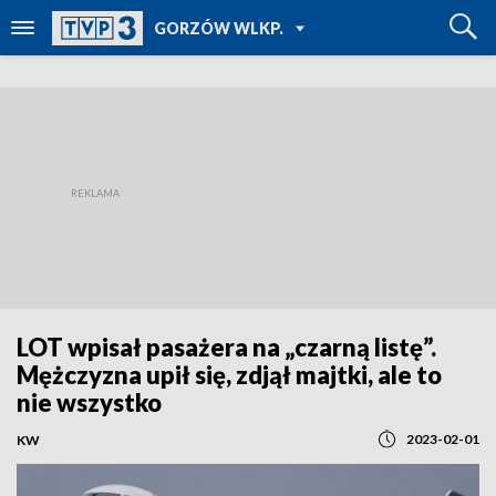
POWRÓT DO
GORZÓW WLKP.
TVP REGIONY
LOT wpisał pasażera na „czarną listę”.
Mężczyzna upił się, zdjął majtki, ale to
nie wszystko
2023-02-01
KW