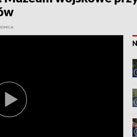
iów
IDNICA
N