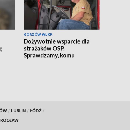
GORZÓW WLKP.
Dożywotnie wsparcie dla
ię
strażaków OSP.
Sprawdzamy, komu
przysługuje
KÓW
/
LUBLIN
/
ŁÓDŹ
/
ROCŁAW