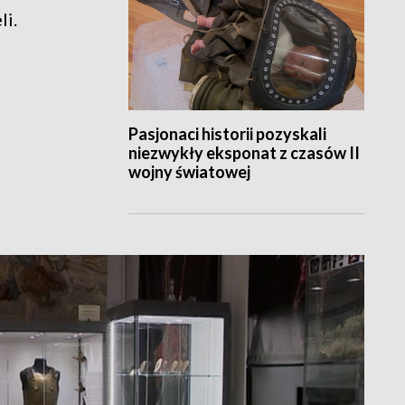
li.
Pasjonaci historii pozyskali
niezwykły eksponat z czasów II
wojny światowej