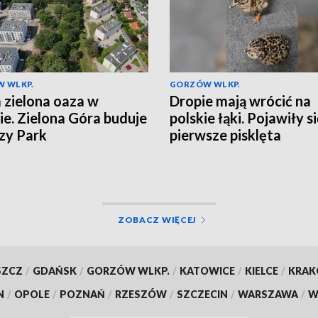
 WLKP.
GORZÓW WLKP.
zielona oaza w
Dropie mają wrócić na
ie. Zielona Góra buduje
polskie łąki. Pojawiły s
zy Park
pierwsze pisklęta
ZOBACZ WIĘCEJ
SZCZ
/
GDAŃSK
/
GORZÓW WLKP.
/
KATOWICE
/
KIELCE
/
KRA
N
/
OPOLE
/
POZNAŃ
/
RZESZÓW
/
SZCZECIN
/
WARSZAWA
/
W