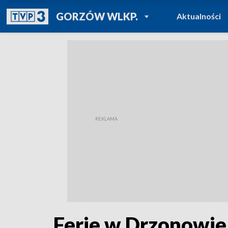
POWRÓT DO
GORZÓW WLKP.
Aktualności
TVP REGIONY
Ferie w Drzonowi