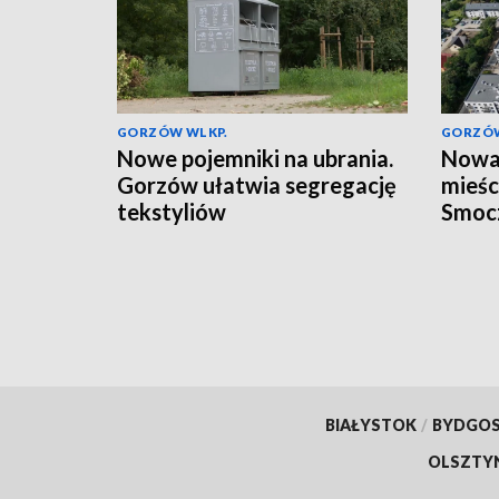
GORZÓW WLKP.
GORZÓW
Nowe pojemniki na ubrania.
Nowa 
Gorzów ułatwia segregację
mieśc
tekstyliów
Smoc
BIAŁYSTOK
/
BYDGO
OLSZTY