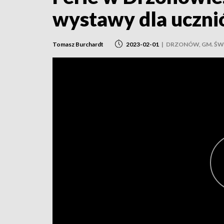
wystawy dla uczn
Tomasz Burchardt
2023-02-01
|
DRZONÓW, GM. ŚW