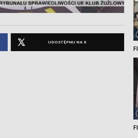
UDOSTĘPNIJ NA X
F
F