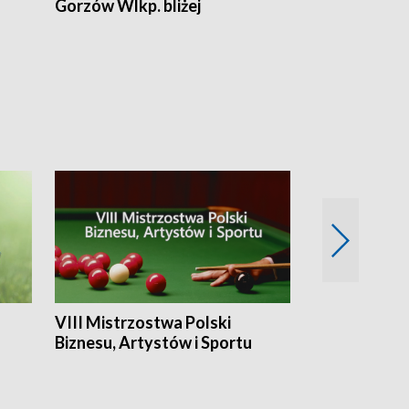
Gorzów Wlkp. bliżej
Lubuskie bliż
VIII Mistrzostwa Polski
Cztery kwar
Biznesu, Artystów i Sportu