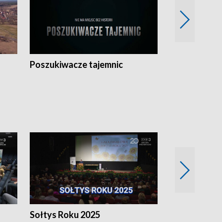
Poszukiwacze tajemnic
Kostrzyn na 
h
Sołtys Roku 2025
20 lat minęł