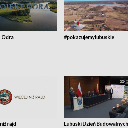
t Odra
#pokazujemylubuskie
niż rajd
Lubuski Dzień Budowalnyc