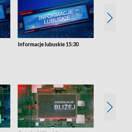
Informacje lubuskie 15:30
Przegląd ty