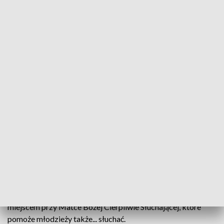
chociażby to weekendowe dla dziewcząt z diecezji
zielonogórsko-gorzowskiej. Jak mówią, Rokitno to miejsce,
do którego chce się wracać.
I o to właśnie chodzi, żeby młodzież chciała tu wracać. Już
niedługo będzie miała ku temu jeszcze więcej możliwości, a
to za sprawą Domu Młodych. 2 lata temu bp Tadeusz
Lityński podarował ten budynek Diakonii Dzieci i Młodzieży.
Ks. Damian Drop, diecezjalny duszpasterz powołań, wziął
dom pod swoją opiekę i od razu zaczęły się remonty. Parter
jest już prawie skończony. Teraz trwają prace na piętrze.
Ks. Damian z entuzjazmem oprowadza nas po
remontowanym domu i nie ma się co dziwić jego radości.
Rokitno już od lat jest doskonałym miejscem dla młodych
katolików. Teraz, jak mówi kapłan, ma być jego stolicą,
miejscem przy Matce Bożej Cierpliwie Słuchającej, które
pomoże młodzieży także... słuchać.