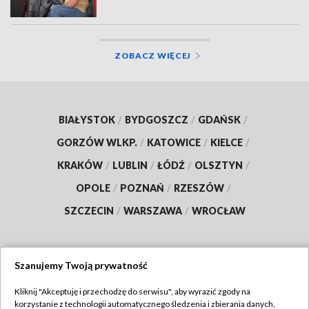
ZOBACZ WIĘCEJ
BIAŁYSTOK
/
BYDGOSZCZ
/
GDAŃSK
/
GORZÓW WLKP.
/
KATOWICE
/
KIELCE
/
KRAKÓW
/
LUBLIN
/
ŁÓDŹ
/
OLSZTYN
/
OPOLE
/
POZNAŃ
/
RZESZÓW
/
SZCZECIN
/
WARSZAWA
/
WROCŁAW
Szanujemy Twoją prywatność
Dołącz do nas:
Kliknij "Akceptuję i przechodzę do serwisu", aby wyrazić zgody na
korzystanie z technologii automatycznego śledzenia i zbierania danych,
TVP