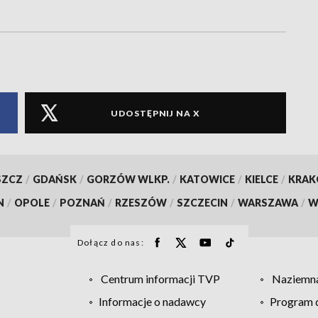
UDOSTĘPNIJ NA X
SZCZ
/
GDAŃSK
/
GORZÓW WLKP.
/
KATOWICE
/
KIELCE
/
KRA
N
/
OPOLE
/
POZNAŃ
/
RZESZÓW
/
SZCZECIN
/
WARSZAWA
/
W
Dołącz do nas:
Centrum informacji TVP
Naziemna
Informacje o nadawcy
Program d