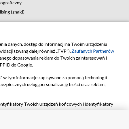
tograficzny
sing (znaki)
klamy
Kontakt
rania danych, dostęp do informacji na Twoim urządzeniu
idacji (zwaną dalej również „TVP”),
Zaufanych Partnerów
anego dopasowania reklam do Twoich zainteresowań i
a PPID do Google.
”, w tym informacje zapisywane za pomocą technologii
zpiecznych usług, personalizację treści oraz reklam,
identyfikatory Twoich urządzeń końcowych i identyfikatory
P,
Zaufanych Partnerów z IAB
oraz pozostałych
Zaufanych
 wyboru podstawowych reklam, wyboru spersonalizowanych
ch treści, pomiaru wydajności reklam, pomiaru wydajności