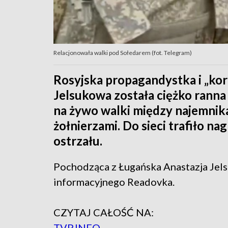
Relacjonowała walki pod Sołedarem (fot. Telegram)
Rosyjska propagandystka i „ko
Jelsukowa została ciężko ranna
na żywo walki między najemnik
żołnierzami. Do sieci trafiło n
ostrzału.
Pochodząca z Ługańska Anastazja Jels
informacyjnego Readovka.
CZYTAJ CAŁOŚĆ NA:
TVP.INFO