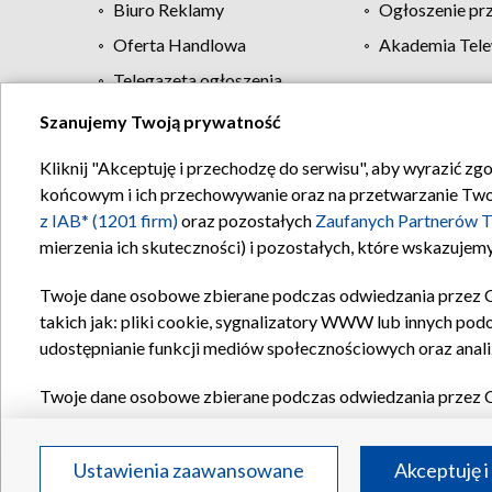
Biuro Reklamy
Ogłoszenie pr
Oferta Handlowa
Akademia Tele
Telegazeta ogłoszenia
Szanujemy Twoją prywatność
Regulamin TVP
Kliknij "Akceptuję i przechodzę do serwisu", aby wyrazić zg
końcowym i ich przechowywanie oraz na przetwarzanie Twoich
z IAB* (1201 firm)
oraz pozostałych
Zaufanych Partnerów T
mierzenia ich skuteczności) i pozostałych, które wskazujemy
Twoje dane osobowe zbierane podczas odwiedzania przez 
takich jak: pliki cookie, sygnalizatory WWW lub innych pod
udostępnianie funkcji mediów społecznościowych oraz anali
Twoje dane osobowe zbierane podczas odwiedzania przez 
plików cookie, informacje o Twoich wyszukiwaniach w serwi
Partnerów TVP
dla realizacji następujących celów i funkc
Ustawienia zaawansowane
Akceptuję i
reklam, tworzenia profilu spersonalizowanych reklam, tworz