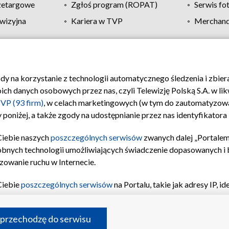
zetargowe
Zgłoś program (ROPAT)
Serwis fo
wizyjna
Kariera w TVP
Merchandi
Polityka prywatności
Moje zgody
Pomoc
Biuro re
ody na korzystanie z technologii automatycznego śledzenia i zbie
 danych osobowych przez nas, czyli Telewizję Polską S.A. w likw
VP (93 firm)
, w celach marketingowych (w tym do zautomatyzow
 poniżej, a także zgody na udostępnianie przez nas identyfikator
Ciebie naszych
poszczególnych serwisów
zwanych dalej „Portalem
obnych technologii umożliwiających świadczenie dopasowanych i be
zowanie ruchu w Internecie.
Ciebie
poszczególnych serwisów
na Portalu, takie jak adresy IP, 
sach Portalu czy historia odwiedzin będą przetwarzane przez TV
ji: przechowywania informacji na urządzeniu lub dostęp do nich,
©2026 Telewizja Polska S.A. w likwidacji
 przechodzę do serwisu
enia profilu spersonalizowanych treści, wyboru spersonalizowany