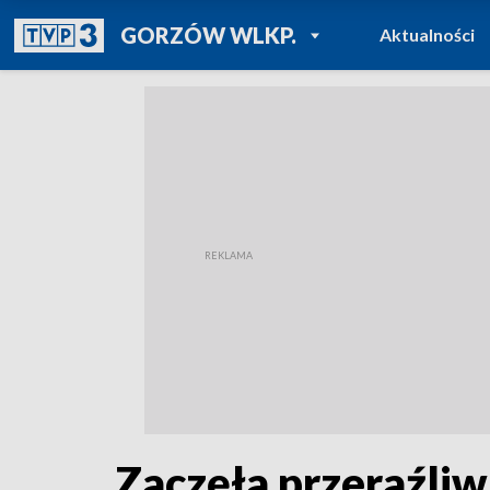
POWRÓT DO
GORZÓW WLKP.
Aktualności
TVP REGIONY
Zaczęła przeraźliw