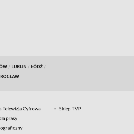
KÓW
/
LUBLIN
/
ŁÓDŹ
/
ROCŁAW
 Telewizja Cyfrowa
Sklep TVP
la prasy
tograficzny