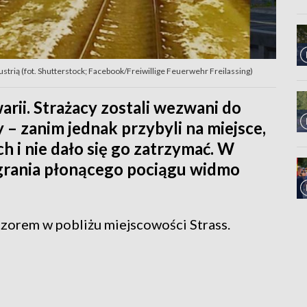
strią (fot. Shutterstock; Facebook/Freiwillige Feuerwehr Freilassing)
rii. Strażacy zostali wezwani do
– zanim jednak przybyli na miejsce,
ch i nie dało się go zatrzymać. W
agrania płonącego pociągu widmo
czorem w pobliżu miejscowości Strass.