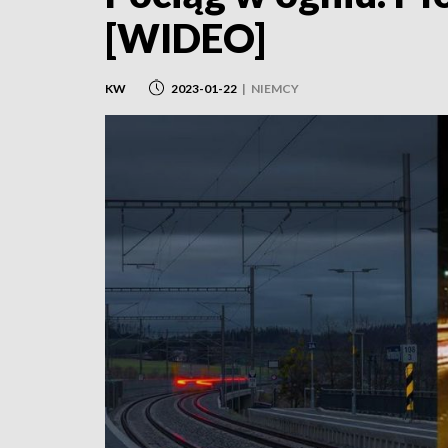
[WIDEO]
KW
2023-01-22
|
NIEMCY