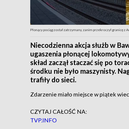
Płonący pociąg został zatrzymany, zanim przekroczył granicę z Au
Niecodzienna akcja służb w Bawa
ugaszenia płonącej lokomotywy 
skład zaczął staczać się po tora
środku nie było maszynisty. N
trafiły do sieci.
Zdarzenie miało miejsce w piątek wie
CZYTAJ CAŁOŚĆ NA:
TVP.INFO