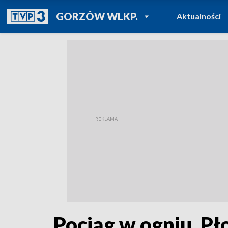
POWRÓT DO
GORZÓW WLKP.
Aktualności
TVP REGIONY
Pociąg w ogniu. Pł