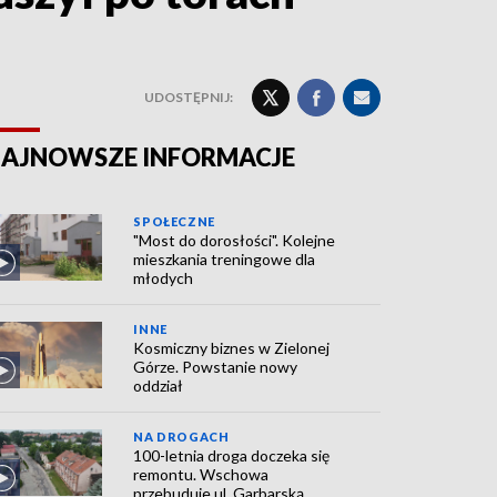
UDOSTĘPNIJ:
AJNOWSZE INFORMACJE
SPOŁECZNE
"Most do dorosłości". Kolejne
mieszkania treningowe dla
młodych
INNE
Kosmiczny biznes w Zielonej
Górze. Powstanie nowy
oddział
NA DROGACH
100-letnia droga doczeka się
remontu. Wschowa
przebuduje ul. Garbarską