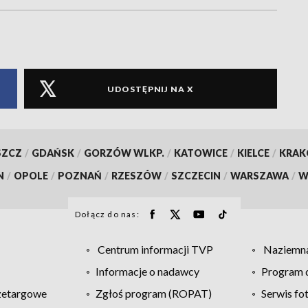
UDOSTĘPNIJ NA X
SZCZ
/
GDAŃSK
/
GORZÓW WLKP.
/
KATOWICE
/
KIELCE
/
KRA
N
/
OPOLE
/
POZNAŃ
/
RZESZÓW
/
SZCZECIN
/
WARSZAWA
/
W
Dołącz do nas:
Centrum informacji TVP
Naziemna
Informacje o nadawcy
Program d
zetargowe
Zgłoś program (ROPAT)
Serwis fo