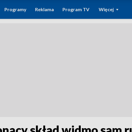
Programy
Reklama
Program TV
Więcej
onący skład widmo sam r