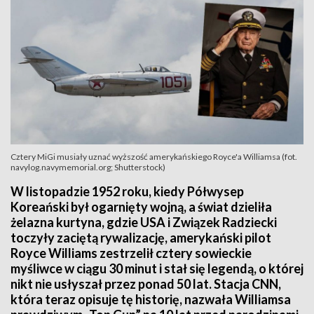
Cztery MiGi musiały uznać wyższość amerykańskiego Royce'a Williamsa (fot.
navylog.navymemorial.org; Shutterstock)
W listopadzie 1952 roku, kiedy Półwysep
Koreański był ogarnięty wojną, a świat dzieliła
żelazna kurtyna, gdzie USA i Związek Radziecki
toczyły zaciętą rywalizację, amerykański pilot
Royce Williams zestrzelił cztery sowieckie
myśliwce w ciągu 30 minut i stał się legendą, o której
nikt nie usłyszał przez ponad 50 lat. Stacja CNN,
która teraz opisuje tę historię, nazwała Williamsa