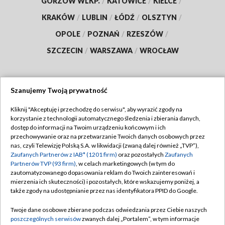
GORZÓW WLKP.
/
KATOWICE
/
KIELCE
/
KRAKÓW
/
LUBLIN
/
ŁÓDŹ
/
OLSZTYN
/
OPOLE
/
POZNAŃ
/
RZESZÓW
/
SZCZECIN
/
WARSZAWA
/
WROCŁAW
Szanujemy Twoją prywatność
Dołącz do nas:
Kliknij "Akceptuję i przechodzę do serwisu", aby wyrazić zgody na
korzystanie z technologii automatycznego śledzenia i zbierania danych,
TVP
dostęp do informacji na Twoim urządzeniu końcowym i ich
Abonament TVP
przechowywanie oraz na przetwarzanie Twoich danych osobowych przez
Regulamin TVP
nas, czyli Telewizję Polską S.A. w likwidacji (zwaną dalej również „TVP”),
Emisja w TVP
Zaufanych Partnerów z IAB* (1201 firm)
Polityka prywatności
oraz pozostałych
Zaufanych
Partnerów TVP (93 firm)
, w celach marketingowych (w tym do
Centrum informacji TVP
Moje zgody
zautomatyzowanego dopasowania reklam do Twoich zainteresowań i
mierzenia ich skuteczności) i pozostałych, które wskazujemy poniżej, a
Naziemna Telewizja Cyfrowa
Pomoc
także zgody na udostępnianie przez nas identyfikatora PPID do Google.
Sklep TVP
Biuro reklamy
Twoje dane osobowe zbierane podczas odwiedzania przez Ciebie naszych
Rada Programowa
poszczególnych serwisów
zwanych dalej „Portalem”, w tym informacje
Kontakt