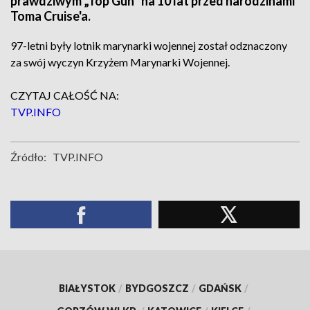
prawdziwym „Top Gun” na 10 lat przed narodzinami
Toma Cruise'a.
97-letni były lotnik marynarki wojennej został odznaczony
za swój wyczyn Krzyżem Marynarki Wojennej.
CZYTAJ CAŁOŚĆ NA:
TVP.INFO
Źródło:
TVP.INFO
BIAŁYSTOK
/
BYDGOSZCZ
/
GDAŃSK
/