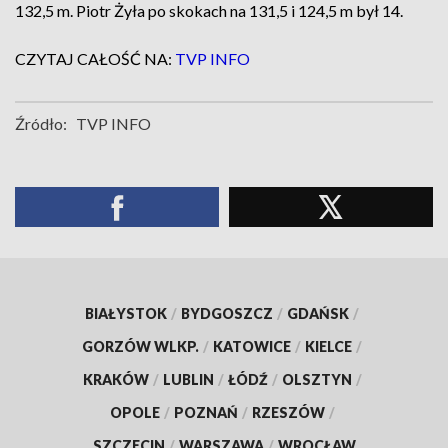
132,5 m. Piotr Żyła po skokach na 131,5 i 124,5 m był 14.
CZYTAJ CAŁOŚĆ NA:
TVP INFO
Źródło:
TVP INFO
BIAŁYSTOK
/
BYDGOSZCZ
/
GDAŃSK
/
GORZÓW WLKP.
/
KATOWICE
/
KIELCE
/
KRAKÓW
/
LUBLIN
/
ŁÓDŹ
/
OLSZTYN
/
OPOLE
/
POZNAŃ
/
RZESZÓW
/
SZCZECIN
/
WARSZAWA
/
WROCŁAW