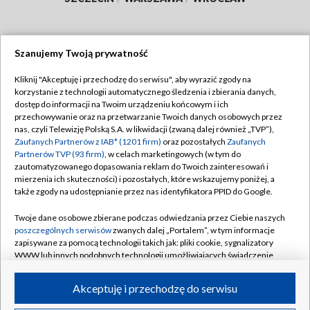
Szanujemy Twoją prywatność
Dołącz do nas:
Kliknij "Akceptuję i przechodzę do serwisu", aby wyrazić zgody na
korzystanie z technologii automatycznego śledzenia i zbierania danych,
TVP
dostęp do informacji na Twoim urządzeniu końcowym i ich
Abonament TVP
przechowywanie oraz na przetwarzanie Twoich danych osobowych przez
Regulamin TVP
nas, czyli Telewizję Polską S.A. w likwidacji (zwaną dalej również „TVP”),
Emisja w TVP
Zaufanych Partnerów z IAB* (1201 firm)
Polityka prywatności
oraz pozostałych
Zaufanych
Partnerów TVP (93 firm)
, w celach marketingowych (w tym do
Centrum informacji TVP
Moje zgody
zautomatyzowanego dopasowania reklam do Twoich zainteresowań i
mierzenia ich skuteczności) i pozostałych, które wskazujemy poniżej, a
Naziemna Telewizja Cyfrowa
Pomoc
także zgody na udostępnianie przez nas identyfikatora PPID do Google.
Sklep TVP
Biuro reklamy
Twoje dane osobowe zbierane podczas odwiedzania przez Ciebie naszych
Rada Programowa
poszczególnych serwisów
zwanych dalej „Portalem”, w tym informacje
Kontakt
zapisywane za pomocą technologii takich jak: pliki cookie, sygnalizatory
System NOS
WWW lub innych podobnych technologii umożliwiających świadczenie
dopasowanych i bezpiecznych usług, personalizację treści oraz reklam,
Informacje o nadawcy
Kanały
udostępnianie funkcji mediów społecznościowych oraz analizowanie
Akceptuję i przechodzę do serwisu
ruchu w Internecie.
Program dla prasy
©2026 Telewizja Polska S.A. w likwidacji