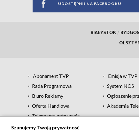
UDOSTĘPNIJ NA FACEBOOKU
BIAŁYSTOK
/
BYDGO
OLSZTY
Abonament TVP
Emisja w TVP
Rada Programowa
System NOS
Biuro Reklamy
Ogłoszenie pr
Oferta Handlowa
Akademia Tele
Telegazeta ogłoszenia
Szanujemy Twoją prywatność
Regulamin TVP