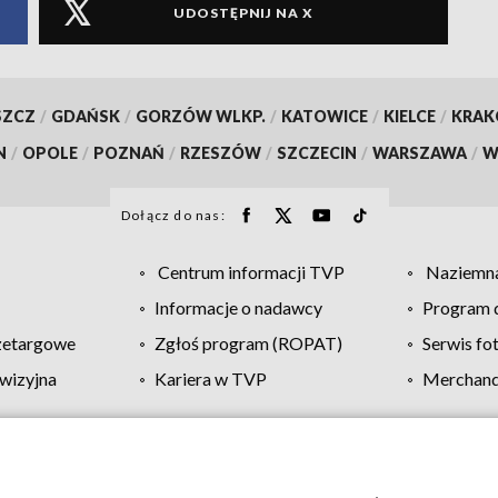
UDOSTĘPNIJ NA X
SZCZ
/
GDAŃSK
/
GORZÓW WLKP.
/
KATOWICE
/
KIELCE
/
KRA
N
/
OPOLE
/
POZNAŃ
/
RZESZÓW
/
SZCZECIN
/
WARSZAWA
/
W
Dołącz do nas:
Centrum informacji TVP
Naziemna
Informacje o nadawcy
Program d
zetargowe
Zgłoś program (ROPAT)
Serwis fo
wizyjna
Kariera w TVP
Merchandi
Polityka prywatności
Moje zgody
Pomoc
Biuro re