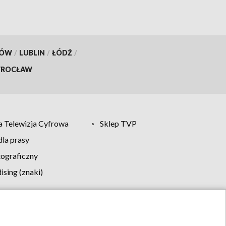
KÓW
/
LUBLIN
/
ŁÓDŹ
/
ROCŁAW
 Telewizja Cyfrowa
Sklep TVP
la prasy
tograficzny
sing (znaki)
klamy
Kontakt