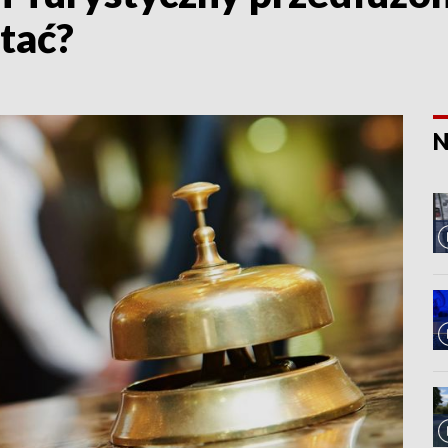
stać?
N