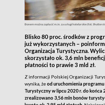
Bonem można zapłacić m.in. za usługi hotelarskie (fot. Shutterst
Blisko 80 proc. środków z prog
już wykorzystanych – poinfor
Organizacja Turystyczna. Wylic
skorzystało ok. 3,6 mln benefi
płatności to prawie 3 mld zł.
Z informacji Polskiej Organizacji Tury
wynika, że
od uruchomienia programu 
Turystyczny w lipcu 2020 r. do końca 
zrealizowano 3,56 mln bonów turysty
kwotę ok. 2,95 mld złotych
. Najwięce