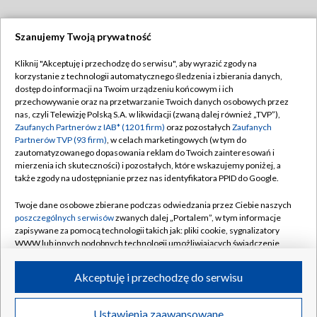
Szanujemy Twoją prywatność
Dołącz do nas:
Kliknij "Akceptuję i przechodzę do serwisu", aby wyrazić zgody na
korzystanie z technologii automatycznego śledzenia i zbierania danych,
TVP
dostęp do informacji na Twoim urządzeniu końcowym i ich
Abonament TVP
przechowywanie oraz na przetwarzanie Twoich danych osobowych przez
Regulamin TVP
nas, czyli Telewizję Polską S.A. w likwidacji (zwaną dalej również „TVP”),
Emisja w TVP
Zaufanych Partnerów z IAB* (1201 firm)
Polityka prywatności
oraz pozostałych
Zaufanych
Partnerów TVP (93 firm)
, w celach marketingowych (w tym do
Centrum informacji TVP
Moje zgody
zautomatyzowanego dopasowania reklam do Twoich zainteresowań i
mierzenia ich skuteczności) i pozostałych, które wskazujemy poniżej, a
Naziemna Telewizja Cyfrowa
Pomoc
także zgody na udostępnianie przez nas identyfikatora PPID do Google.
Sklep TVP
Biuro reklamy
Twoje dane osobowe zbierane podczas odwiedzania przez Ciebie naszych
Rada Programowa
poszczególnych serwisów
zwanych dalej „Portalem”, w tym informacje
Kontakt
zapisywane za pomocą technologii takich jak: pliki cookie, sygnalizatory
System NOS
WWW lub innych podobnych technologii umożliwiających świadczenie
dopasowanych i bezpiecznych usług, personalizację treści oraz reklam,
Informacje o nadawcy
Kanały
udostępnianie funkcji mediów społecznościowych oraz analizowanie
Akceptuję i przechodzę do serwisu
ruchu w Internecie.
Program dla prasy
©2026 Telewizja Polska S.A. w likwidacji
Biuro Reklamy
Twoje dane osobowe zbierane podczas odwiedzania przez Ciebie
Ustawienia zaawansowane