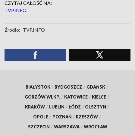
CZYTAJ CAŁOŚĆ NA:
TVP.INFO
Źródło:
TVP.INFO
BIAŁYSTOK
/
BYDGOSZCZ
/
GDAŃSK
/
GORZÓW WLKP.
/
KATOWICE
/
KIELCE
/
KRAKÓW
/
LUBLIN
/
ŁÓDŹ
/
OLSZTYN
/
OPOLE
/
POZNAŃ
/
RZESZÓW
/
SZCZECIN
/
WARSZAWA
/
WROCŁAW