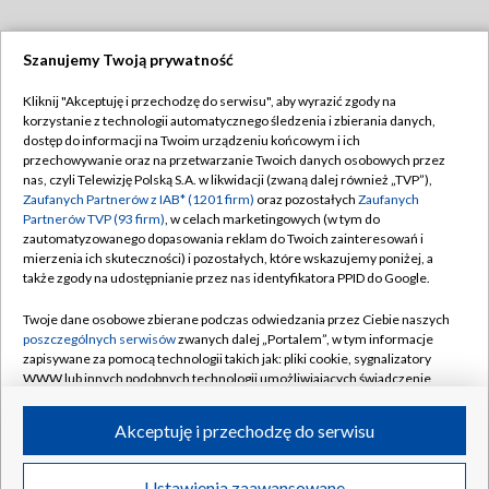
Szanujemy Twoją prywatność
Dołącz do nas:
Kliknij "Akceptuję i przechodzę do serwisu", aby wyrazić zgody na
korzystanie z technologii automatycznego śledzenia i zbierania danych,
TVP
dostęp do informacji na Twoim urządzeniu końcowym i ich
Abonament TVP
przechowywanie oraz na przetwarzanie Twoich danych osobowych przez
Regulamin TVP
nas, czyli Telewizję Polską S.A. w likwidacji (zwaną dalej również „TVP”),
Emisja w TVP
Zaufanych Partnerów z IAB* (1201 firm)
Polityka prywatności
oraz pozostałych
Zaufanych
Partnerów TVP (93 firm)
, w celach marketingowych (w tym do
Centrum informacji TVP
Moje zgody
zautomatyzowanego dopasowania reklam do Twoich zainteresowań i
mierzenia ich skuteczności) i pozostałych, które wskazujemy poniżej, a
Naziemna Telewizja Cyfrowa
Pomoc
także zgody na udostępnianie przez nas identyfikatora PPID do Google.
Sklep TVP
Biuro reklamy
Twoje dane osobowe zbierane podczas odwiedzania przez Ciebie naszych
Rada Programowa
poszczególnych serwisów
zwanych dalej „Portalem”, w tym informacje
Kontakt
zapisywane za pomocą technologii takich jak: pliki cookie, sygnalizatory
System NOS
WWW lub innych podobnych technologii umożliwiających świadczenie
dopasowanych i bezpiecznych usług, personalizację treści oraz reklam,
Informacje o nadawcy
Kanały
udostępnianie funkcji mediów społecznościowych oraz analizowanie
Akceptuję i przechodzę do serwisu
ruchu w Internecie.
Program dla prasy
©2026 Telewizja Polska S.A. w likwidacji
Biuro Reklamy
Twoje dane osobowe zbierane podczas odwiedzania przez Ciebie
Ustawienia zaawansowane