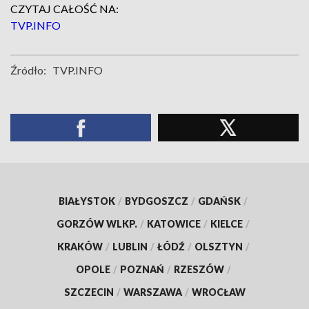
CZYTAJ CAŁOŚĆ NA:
TVP.INFO
Źródło:
TVP.INFO
BIAŁYSTOK
/
BYDGOSZCZ
/
GDAŃSK
/
GORZÓW WLKP.
/
KATOWICE
/
KIELCE
/
KRAKÓW
/
LUBLIN
/
ŁÓDŹ
/
OLSZTYN
/
OPOLE
/
POZNAŃ
/
RZESZÓW
/
SZCZECIN
/
WARSZAWA
/
WROCŁAW