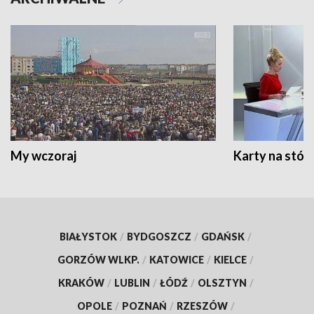
My wczoraj
Karty na stół:
BIAŁYSTOK
/
BYDGOSZCZ
/
GDAŃSK
/
GORZÓW WLKP.
/
KATOWICE
/
KIELCE
/
KRAKÓW
/
LUBLIN
/
ŁÓDŹ
/
OLSZTYN
/
OPOLE
/
POZNAŃ
/
RZESZÓW
/