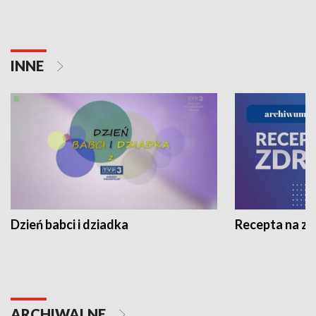
INNE
Dzień babci i dziadka
Recepta na z
ARCHIWALNE