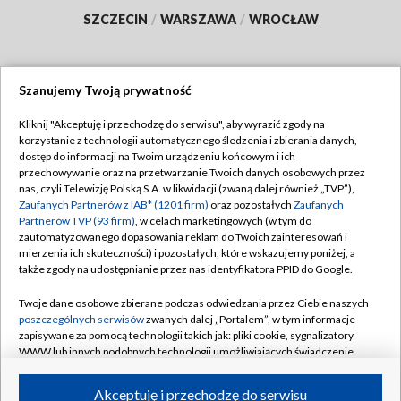
SZCZECIN
/
WARSZAWA
/
WROCŁAW
Szanujemy Twoją prywatność
Dołącz do nas:
Kliknij "Akceptuję i przechodzę do serwisu", aby wyrazić zgody na
korzystanie z technologii automatycznego śledzenia i zbierania danych,
TVP
dostęp do informacji na Twoim urządzeniu końcowym i ich
Abonament TVP
przechowywanie oraz na przetwarzanie Twoich danych osobowych przez
Regulamin TVP
nas, czyli Telewizję Polską S.A. w likwidacji (zwaną dalej również „TVP”),
Emisja w TVP
Polityka prywatności
Zaufanych Partnerów z IAB* (1201 firm)
oraz pozostałych
Zaufanych
Partnerów TVP (93 firm)
, w celach marketingowych (w tym do
Centrum informacji TVP
Moje zgody
zautomatyzowanego dopasowania reklam do Twoich zainteresowań i
mierzenia ich skuteczności) i pozostałych, które wskazujemy poniżej, a
Naziemna Telewizja Cyfrowa
Pomoc
także zgody na udostępnianie przez nas identyfikatora PPID do Google.
Sklep TVP
Biuro reklamy
Twoje dane osobowe zbierane podczas odwiedzania przez Ciebie naszych
Rada Programowa
Kontakt
poszczególnych serwisów
zwanych dalej „Portalem”, w tym informacje
zapisywane za pomocą technologii takich jak: pliki cookie, sygnalizatory
System NOS
WWW lub innych podobnych technologii umożliwiających świadczenie
dopasowanych i bezpiecznych usług, personalizację treści oraz reklam,
Informacje o nadawcy
Kanały
udostępnianie funkcji mediów społecznościowych oraz analizowanie
Akceptuję i przechodzę do serwisu
ruchu w Internecie.