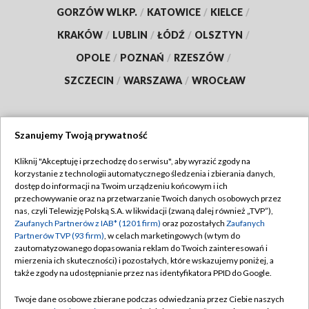
GORZÓW WLKP.
/
KATOWICE
/
KIELCE
/
KRAKÓW
/
LUBLIN
/
ŁÓDŹ
/
OLSZTYN
/
OPOLE
/
POZNAŃ
/
RZESZÓW
/
SZCZECIN
/
WARSZAWA
/
WROCŁAW
Szanujemy Twoją prywatność
Dołącz do nas:
Kliknij "Akceptuję i przechodzę do serwisu", aby wyrazić zgody na
korzystanie z technologii automatycznego śledzenia i zbierania danych,
TVP
dostęp do informacji na Twoim urządzeniu końcowym i ich
Abonament TVP
przechowywanie oraz na przetwarzanie Twoich danych osobowych przez
Regulamin TVP
nas, czyli Telewizję Polską S.A. w likwidacji (zwaną dalej również „TVP”),
Emisja w TVP
Zaufanych Partnerów z IAB* (1201 firm)
Polityka prywatności
oraz pozostałych
Zaufanych
Partnerów TVP (93 firm)
, w celach marketingowych (w tym do
Centrum informacji TVP
Moje zgody
zautomatyzowanego dopasowania reklam do Twoich zainteresowań i
mierzenia ich skuteczności) i pozostałych, które wskazujemy poniżej, a
Naziemna Telewizja Cyfrowa
Pomoc
także zgody na udostępnianie przez nas identyfikatora PPID do Google.
Sklep TVP
Biuro reklamy
Twoje dane osobowe zbierane podczas odwiedzania przez Ciebie naszych