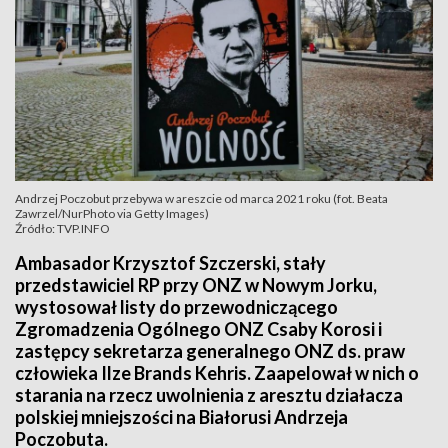
Andrzej Poczobut przebywa w areszcie od marca 2021 roku (fot. Beata
Zawrzel/NurPhoto via Getty Images)
Źródło: TVP.INFO
Ambasador Krzysztof Szczerski, stały
przedstawiciel RP przy ONZ w Nowym Jorku,
wystosował listy do przewodniczącego
Zgromadzenia Ogólnego ONZ Csaby Korosi i
zastępcy sekretarza generalnego ONZ ds. praw
człowieka Ilze Brands Kehris. Zaapelował w nich o
starania na rzecz uwolnienia z aresztu działacza
polskiej mniejszości na Białorusi Andrzeja
Poczobuta.