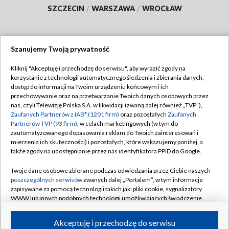
SZCZECIN
/
WARSZAWA
/
WROCŁAW
Szanujemy Twoją prywatność
Dołącz do nas:
Kliknij "Akceptuję i przechodzę do serwisu", aby wyrazić zgody na
korzystanie z technologii automatycznego śledzenia i zbierania danych,
TVP
dostęp do informacji na Twoim urządzeniu końcowym i ich
Abonament TVP
przechowywanie oraz na przetwarzanie Twoich danych osobowych przez
Regulamin TVP
nas, czyli Telewizję Polską S.A. w likwidacji (zwaną dalej również „TVP”),
Emisja w TVP
Zaufanych Partnerów z IAB* (1201 firm)
Polityka prywatności
oraz pozostałych
Zaufanych
Partnerów TVP (93 firm)
, w celach marketingowych (w tym do
Centrum informacji TVP
Moje zgody
zautomatyzowanego dopasowania reklam do Twoich zainteresowań i
mierzenia ich skuteczności) i pozostałych, które wskazujemy poniżej, a
Naziemna Telewizja Cyfrowa
Pomoc
także zgody na udostępnianie przez nas identyfikatora PPID do Google.
Sklep TVP
Biuro reklamy
Twoje dane osobowe zbierane podczas odwiedzania przez Ciebie naszych
Rada Programowa
poszczególnych serwisów
zwanych dalej „Portalem”, w tym informacje
Kontakt
zapisywane za pomocą technologii takich jak: pliki cookie, sygnalizatory
System NOS
WWW lub innych podobnych technologii umożliwiających świadczenie
dopasowanych i bezpiecznych usług, personalizację treści oraz reklam,
Informacje o nadawcy
Kanały
udostępnianie funkcji mediów społecznościowych oraz analizowanie
Akceptuję i przechodzę do serwisu
ruchu w Internecie.
Program dla prasy