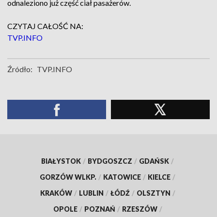
odnaleziono już część ciał pasażerów.
CZYTAJ CAŁOŚĆ NA:
TVP.INFO
Źródło:
TVP.INFO
BIAŁYSTOK
/
BYDGOSZCZ
/
GDAŃSK
/
GORZÓW WLKP.
/
KATOWICE
/
KIELCE
/
KRAKÓW
/
LUBLIN
/
ŁÓDŹ
/
OLSZTYN
/
OPOLE
/
POZNAŃ
/
RZESZÓW
/