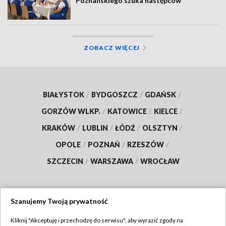
Poznańskiego szuka następców
ZOBACZ WIĘCEJ
BIAŁYSTOK
/
BYDGOSZCZ
/
GDAŃSK
/
GORZÓW WLKP.
/
KATOWICE
/
KIELCE
/
KRAKÓW
/
LUBLIN
/
ŁÓDŹ
/
OLSZTYN
/
OPOLE
/
POZNAŃ
/
RZESZÓW
/
SZCZECIN
/
WARSZAWA
/
WROCŁAW
Szanujemy Twoją prywatność
Dołącz do nas:
Kliknij "Akceptuję i przechodzę do serwisu", aby wyrazić zgody na