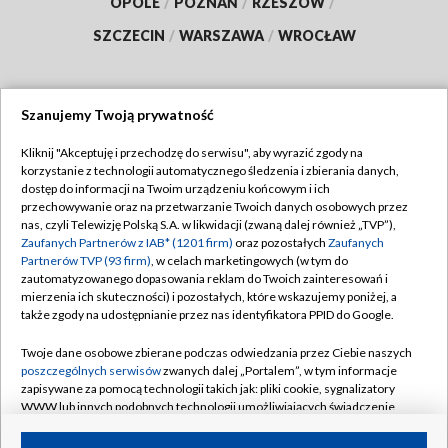
OPOLE
/
POZNAŃ
/
RZESZÓW
/
SZCZECIN
/
WARSZAWA
/
WROCŁAW
Szanujemy Twoją prywatność
Dołącz do nas:
Kliknij "Akceptuję i przechodzę do serwisu", aby wyrazić zgody na
korzystanie z technologii automatycznego śledzenia i zbierania danych,
TVP
dostęp do informacji na Twoim urządzeniu końcowym i ich
Abonament TVP
przechowywanie oraz na przetwarzanie Twoich danych osobowych przez
Regulamin TVP
nas, czyli Telewizję Polską S.A. w likwidacji (zwaną dalej również „TVP”),
Emisja w TVP
Polityka prywatności
Zaufanych Partnerów z IAB* (1201 firm)
oraz pozostałych
Zaufanych
Partnerów TVP (93 firm)
, w celach marketingowych (w tym do
Centrum informacji TVP
Moje zgody
zautomatyzowanego dopasowania reklam do Twoich zainteresowań i
mierzenia ich skuteczności) i pozostałych, które wskazujemy poniżej, a
Naziemna Telewizja Cyfrowa
Pomoc
także zgody na udostępnianie przez nas identyfikatora PPID do Google.
Sklep TVP
Biuro reklamy
Twoje dane osobowe zbierane podczas odwiedzania przez Ciebie naszych
Rada Programowa
Kontakt
poszczególnych serwisów
zwanych dalej „Portalem”, w tym informacje
zapisywane za pomocą technologii takich jak: pliki cookie, sygnalizatory
System NOS
WWW lub innych podobnych technologii umożliwiających świadczenie
dopasowanych i bezpiecznych usług, personalizację treści oraz reklam,
Informacje o nadawcy
Kanały
udostępnianie funkcji mediów społecznościowych oraz analizowanie