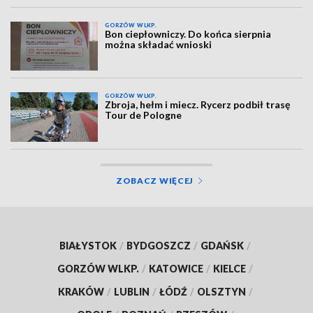
GORZÓW WLKP.
Bon ciepłowniczy. Do końca sierpnia
można składać wnioski
GORZÓW WLKP.
Zbroja, hełm i miecz. Rycerz podbił trasę
Tour de Pologne
ZOBACZ WIĘCEJ
BIAŁYSTOK
/
BYDGOSZCZ
/
GDAŃSK
/
GORZÓW WLKP.
/
KATOWICE
/
KIELCE
/
KRAKÓW
/
LUBLIN
/
ŁÓDŹ
/
OLSZTYN
/