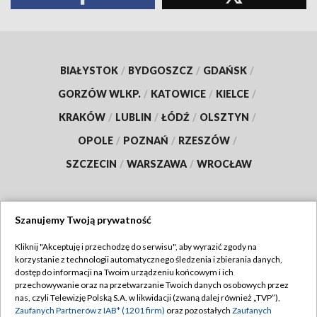
BIAŁYSTOK
/
BYDGOSZCZ
/
GDAŃSK
/
GORZÓW WLKP.
/
KATOWICE
/
KIELCE
/
KRAKÓW
/
LUBLIN
/
ŁÓDŹ
/
OLSZTYN
/
OPOLE
/
POZNAŃ
/
RZESZÓW
/
SZCZECIN
/
WARSZAWA
/
WROCŁAW
Szanujemy Twoją prywatność
Dołącz do nas:
Kliknij "Akceptuję i przechodzę do serwisu", aby wyrazić zgody na
korzystanie z technologii automatycznego śledzenia i zbierania danych,
TVP
dostęp do informacji na Twoim urządzeniu końcowym i ich
Abonament TVP
przechowywanie oraz na przetwarzanie Twoich danych osobowych przez
Regulamin TVP
nas, czyli Telewizję Polską S.A. w likwidacji (zwaną dalej również „TVP”),
Emisja w TVP
Zaufanych Partnerów z IAB* (1201 firm)
Polityka prywatności
oraz pozostałych
Zaufanych