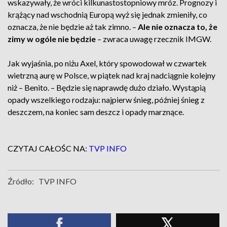
wskazywały, że wróci kilkunastostopniowy mróz. Prognozy i
krążący nad wschodnią Europą wyż się jednak zmieniły, co
oznacza, że nie będzie aż tak zimno. –
Ale nie oznacza to, że
zimy w ogóle nie będzie
– zwraca uwagę rzecznik IMGW.
Jak wyjaśnia, po niżu Axel, który spowodował w czwartek
wietrzną aurę w Polsce, w piątek nad kraj nadciągnie kolejny
niż – Benito. – Będzie się naprawdę dużo działo. Wystąpią
opady wszelkiego rodzaju: najpierw śnieg, później śnieg z
deszczem, na koniec sam deszcz i opady marznące.
CZYTAJ CAŁOŚC NA:
TVP INFO
Źródło:
TVP INFO