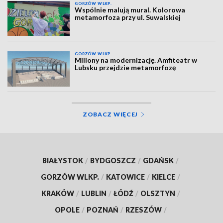
GORZÓW WLKP.
Wspólnie malują mural. Kolorowa
metamorfoza przy ul. Suwalskiej
GORZÓW WLKP.
Miliony na modernizację. Amfiteatr w
Lubsku przejdzie metamorfozę
ZOBACZ WIĘCEJ
BIAŁYSTOK
/
BYDGOSZCZ
/
GDAŃSK
/
GORZÓW WLKP.
/
KATOWICE
/
KIELCE
/
KRAKÓW
/
LUBLIN
/
ŁÓDŹ
/
OLSZTYN
/
OPOLE
/
POZNAŃ
/
RZESZÓW
/