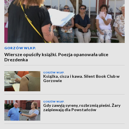
GORZÓW WLKP.
Wiersze opuściły książki. Poezja opanowała ulice
Drezdenka
GORZÓW WLKP.
Książka, cisza i kawa. Silent Book Club w
Gorzowie
GORZÓW WLKP.
Gdy zawyją syreny, rozbrzmią pieśni. Żary
zaśpiewają dla Powstańców