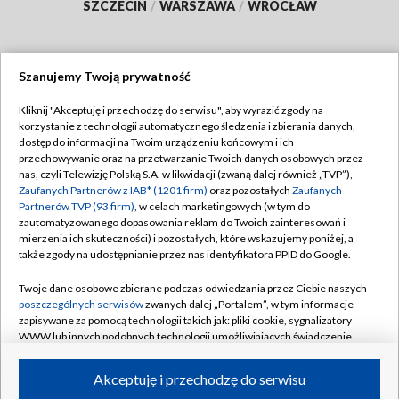
SZCZECIN
/
WARSZAWA
/
WROCŁAW
Szanujemy Twoją prywatność
Dołącz do nas:
Kliknij "Akceptuję i przechodzę do serwisu", aby wyrazić zgody na
korzystanie z technologii automatycznego śledzenia i zbierania danych,
TVP
dostęp do informacji na Twoim urządzeniu końcowym i ich
Abonament TVP
przechowywanie oraz na przetwarzanie Twoich danych osobowych przez
Regulamin TVP
nas, czyli Telewizję Polską S.A. w likwidacji (zwaną dalej również „TVP”),
Emisja w TVP
Polityka prywatności
Zaufanych Partnerów z IAB* (1201 firm)
oraz pozostałych
Zaufanych
Partnerów TVP (93 firm)
, w celach marketingowych (w tym do
Centrum informacji TVP
Moje zgody
zautomatyzowanego dopasowania reklam do Twoich zainteresowań i
mierzenia ich skuteczności) i pozostałych, które wskazujemy poniżej, a
Naziemna Telewizja Cyfrowa
Pomoc
także zgody na udostępnianie przez nas identyfikatora PPID do Google.
Sklep TVP
Biuro reklamy
Twoje dane osobowe zbierane podczas odwiedzania przez Ciebie naszych
Rada Programowa
Kontakt
poszczególnych serwisów
zwanych dalej „Portalem”, w tym informacje
zapisywane za pomocą technologii takich jak: pliki cookie, sygnalizatory
System NOS
WWW lub innych podobnych technologii umożliwiających świadczenie
dopasowanych i bezpiecznych usług, personalizację treści oraz reklam,
Informacje o nadawcy
Kanały
udostępnianie funkcji mediów społecznościowych oraz analizowanie
Akceptuję i przechodzę do serwisu
ruchu w Internecie.
Program dla prasy