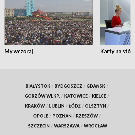
My wczoraj
Karty na stół:
BIAŁYSTOK
/
BYDGOSZCZ
/
GDAŃSK
/
GORZÓW WLKP.
/
KATOWICE
/
KIELCE
/
KRAKÓW
/
LUBLIN
/
ŁÓDŹ
/
OLSZTYN
/
OPOLE
/
POZNAŃ
/
RZESZÓW
/
SZCZECIN
/
WARSZAWA
/
WROCŁAW