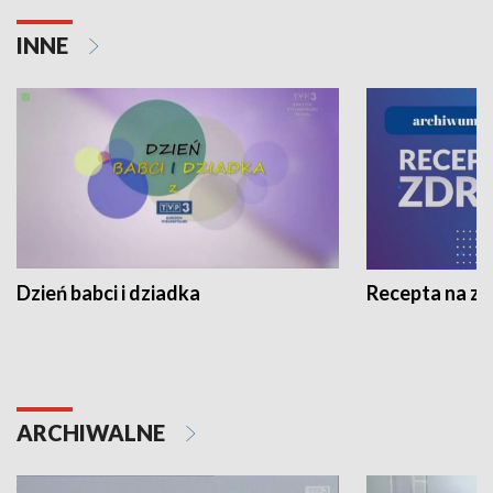
INNE
Dzień babci i dziadka
Recepta na z
ARCHIWALNE