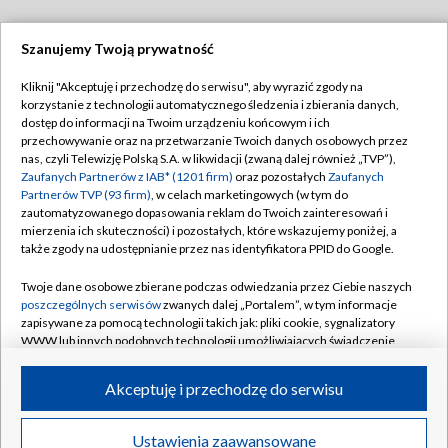
Szanujemy Twoją prywatność
Dołącz do nas:
Kliknij "Akceptuję i przechodzę do serwisu", aby wyrazić zgody na
korzystanie z technologii automatycznego śledzenia i zbierania danych,
TVP
dostęp do informacji na Twoim urządzeniu końcowym i ich
Abonament TVP
przechowywanie oraz na przetwarzanie Twoich danych osobowych przez
Regulamin TVP
nas, czyli Telewizję Polską S.A. w likwidacji (zwaną dalej również „TVP”),
Emisja w TVP
Polityka prywatności
Zaufanych Partnerów z IAB* (1201 firm)
oraz pozostałych
Zaufanych
Partnerów TVP (93 firm)
, w celach marketingowych (w tym do
Centrum informacji TVP
Moje zgody
zautomatyzowanego dopasowania reklam do Twoich zainteresowań i
mierzenia ich skuteczności) i pozostałych, które wskazujemy poniżej, a
Naziemna Telewizja Cyfrowa
Pomoc
także zgody na udostępnianie przez nas identyfikatora PPID do Google.
Sklep TVP
Biuro reklamy
Twoje dane osobowe zbierane podczas odwiedzania przez Ciebie naszych
Rada Programowa
Kontakt
poszczególnych serwisów
zwanych dalej „Portalem”, w tym informacje
zapisywane za pomocą technologii takich jak: pliki cookie, sygnalizatory
System NOS
WWW lub innych podobnych technologii umożliwiających świadczenie
dopasowanych i bezpiecznych usług, personalizację treści oraz reklam,
Informacje o nadawcy
Kanały
udostępnianie funkcji mediów społecznościowych oraz analizowanie
Akceptuję i przechodzę do serwisu
ruchu w Internecie.
Program dla prasy
©2026 Telewizja Polska S.A. w likwidacji
Biuro Reklamy
Twoje dane osobowe zbierane podczas odwiedzania przez Ciebie
Ustawienia zaawansowane