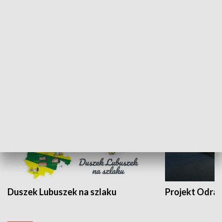
Kalejdoskop
Sołtys na med
WYPOCZYNEK I REKREACJA
Duszek Lubuszek na szlaku
Projekt Odra