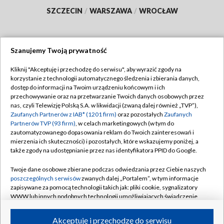
SZCZECIN
/
WARSZAWA
/
WROCŁAW
Szanujemy Twoją prywatność
Dołącz do nas:
Kliknij "Akceptuję i przechodzę do serwisu", aby wyrazić zgody na
korzystanie z technologii automatycznego śledzenia i zbierania danych,
TVP
dostęp do informacji na Twoim urządzeniu końcowym i ich
Abonament TVP
przechowywanie oraz na przetwarzanie Twoich danych osobowych przez
Regulamin TVP
nas, czyli Telewizję Polską S.A. w likwidacji (zwaną dalej również „TVP”),
Emisja w TVP
Polityka prywatności
Zaufanych Partnerów z IAB* (1201 firm)
oraz pozostałych
Zaufanych
Partnerów TVP (93 firm)
, w celach marketingowych (w tym do
Centrum informacji TVP
Moje zgody
zautomatyzowanego dopasowania reklam do Twoich zainteresowań i
mierzenia ich skuteczności) i pozostałych, które wskazujemy poniżej, a
Naziemna Telewizja Cyfrowa
Pomoc
także zgody na udostępnianie przez nas identyfikatora PPID do Google.
Sklep TVP
Biuro reklamy
Twoje dane osobowe zbierane podczas odwiedzania przez Ciebie naszych
Rada Programowa
Kontakt
poszczególnych serwisów
zwanych dalej „Portalem”, w tym informacje
zapisywane za pomocą technologii takich jak: pliki cookie, sygnalizatory
System NOS
WWW lub innych podobnych technologii umożliwiających świadczenie
dopasowanych i bezpiecznych usług, personalizację treści oraz reklam,
Informacje o nadawcy
Kanały
udostępnianie funkcji mediów społecznościowych oraz analizowanie
Akceptuję i przechodzę do serwisu
ruchu w Internecie.