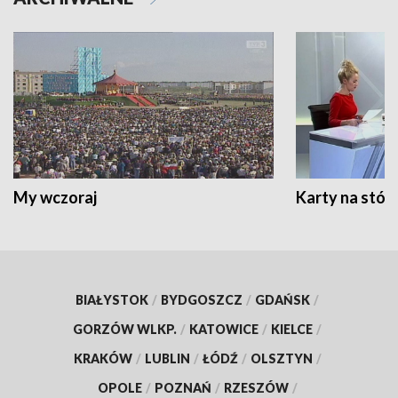
My wczoraj
Karty na stół:
BIAŁYSTOK
/
BYDGOSZCZ
/
GDAŃSK
/
GORZÓW WLKP.
/
KATOWICE
/
KIELCE
/
KRAKÓW
/
LUBLIN
/
ŁÓDŹ
/
OLSZTYN
/
OPOLE
/
POZNAŃ
/
RZESZÓW
/