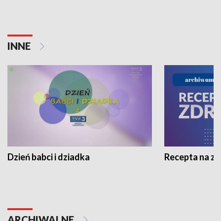
INNE
Dzień babci i dziadka
Recepta na z
ARCHIWALNE