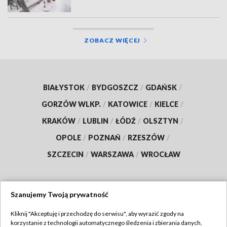
ZOBACZ WIĘCEJ
BIAŁYSTOK
/
BYDGOSZCZ
/
GDAŃSK
/
GORZÓW WLKP.
/
KATOWICE
/
KIELCE
/
KRAKÓW
/
LUBLIN
/
ŁÓDŹ
/
OLSZTYN
/
OPOLE
/
POZNAŃ
/
RZESZÓW
/
SZCZECIN
/
WARSZAWA
/
WROCŁAW
Szanujemy Twoją prywatność
Dołącz do nas:
Kliknij "Akceptuję i przechodzę do serwisu", aby wyrazić zgody na
korzystanie z technologii automatycznego śledzenia i zbierania danych,
TVP