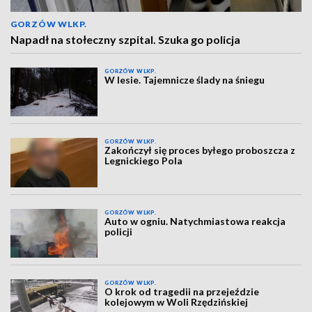
GORZÓW WLKP.
Napadł na stołeczny szpital. Szuka go policja
GORZÓW WLKP.
W lesie. Tajemnicze ślady na śniegu
GORZÓW WLKP.
Zakończył się proces byłego proboszcza z
Legnickiego Pola
GORZÓW WLKP.
Auto w ogniu. Natychmiastowa reakcja
policji
GORZÓW WLKP.
O krok od tragedii na przejeździe
kolejowym w Woli Rzędzińskiej