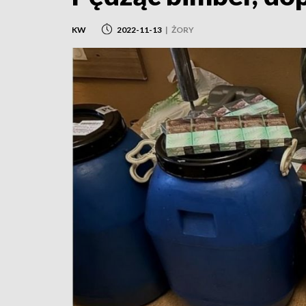
KW
2022-11-13
|
ŻORY