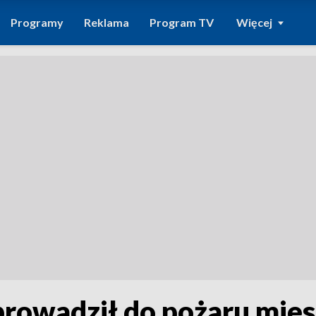
Programy
Reklama
Program TV
Więcej
prowadził do pożaru mie