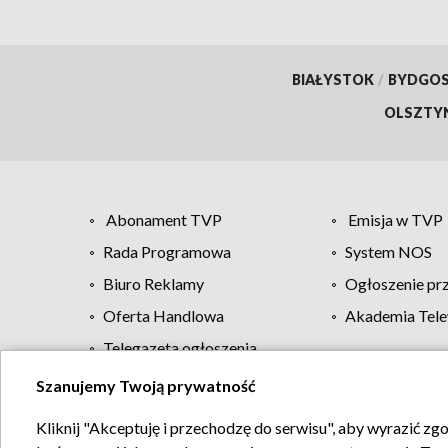
BIAŁYSTOK
/
BYDGO
OLSZTY
Abonament TVP
Emisja w TVP
Rada Programowa
System NOS
Biuro Reklamy
Ogłoszenie pr
Oferta Handlowa
Akademia Tele
Telegazeta ogłoszenia
Szanujemy Twoją prywatność
Regulamin TVP
Kliknij "Akceptuję i przechodzę do serwisu", aby wyrazić zg