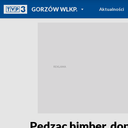
POWRÓT DO
GORZÓW WLKP.
Aktualności
TVP REGIONY
Pędząc bimber, do