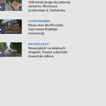
100-letnia droga doczeka się
remontu. Wschowa
przebuduje ul. Garbarską
GOSPODARKA
Nowy dom dla 40 rodzin.
Szprotawa finalizuje
inwestycję
NA DROGACH
Nowa jakość na lokalnych
drogach. Powiat sulęciński
inwestuje miliony