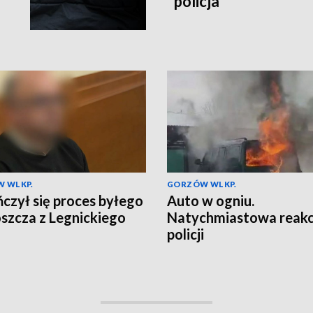
policja
 WLKP.
GORZÓW WLKP.
czył się proces byłego
Auto w ogniu.
szcza z Legnickiego
Natychmiastowa reakc
policji