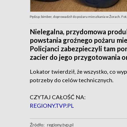
Pędząc bimber, doprowadził do pożaru mieszkania w Żorach. Fot. 
Nielegalna, przydomowa produkc
powstania groźnego pożaru mies
Policjanci zabezpieczyli tam po
zacier do jego przygotowania or
Lokator twierdził, że wszystko, co w
potrzeby do celów technicznych.
CZYTAJ CAŁOŚĆ NA:
REGIONY.TVP.PL
Źródło:
regiony.tvp.pl