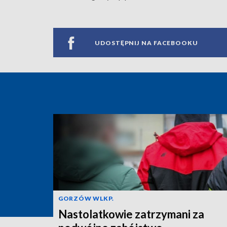
UDOSTĘPNIJ NA FACEBOOKU
GORZÓW WLKP.
Nastolatkowie zatrzymani za