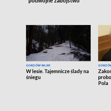
podwójne zabójstwo
GORZÓW WLKP.
GORZÓW
W lesie. Tajemnicze ślady na
Zakoń
śniegu
probo
Pola