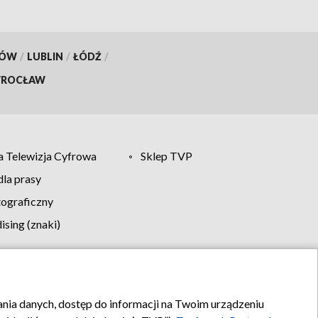
KÓW
/
LUBLIN
/
ŁÓDŹ
/
ROCŁAW
 Telewizja Cyfrowa
Sklep TVP
la prasy
tograficzny
sing (znaki)
klamy
Kontakt
rania danych, dostęp do informacji na Twoim urządzeniu