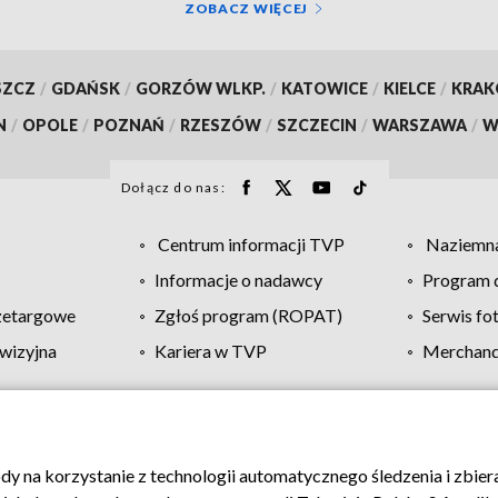
ZOBACZ WIĘCEJ
SZCZ
/
GDAŃSK
/
GORZÓW WLKP.
/
KATOWICE
/
KIELCE
/
KRA
N
/
OPOLE
/
POZNAŃ
/
RZESZÓW
/
SZCZECIN
/
WARSZAWA
/
W
Dołącz do nas:
Centrum informacji TVP
Naziemna
Informacje o nadawcy
Program d
zetargowe
Zgłoś program (ROPAT)
Serwis fo
wizyjna
Kariera w TVP
Merchandi
Polityka prywatności
Moje zgody
Pomoc
Biuro re
ody na korzystanie z technologii automatycznego śledzenia i zbie