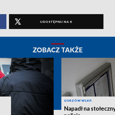
UDOSTĘPNIJ NA X
ZOBACZ TAKŻE
GORZÓW WLKP.
Napadł na stołeczny