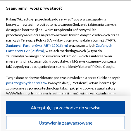
Szanujemy Twoją prywatność
Dołącz do nas:
Kliknij "Akceptuję i przechodzę do serwisu", aby wyrazić zgody na
korzystanie z technologii automatycznego śledzenia i zbierania danych,
TVP
dostęp do informacji na Twoim urządzeniu końcowym i ich
Abonament TVP
przechowywanie oraz na przetwarzanie Twoich danych osobowych przez
Regulamin TVP
nas, czyli Telewizję Polską S.A. w likwidacji (zwaną dalej również „TVP”),
Emisja w TVP
Polityka prywatności
Zaufanych Partnerów z IAB* (1201 firm)
oraz pozostałych
Zaufanych
Partnerów TVP (93 firm)
, w celach marketingowych (w tym do
Centrum informacji TVP
Moje zgody
zautomatyzowanego dopasowania reklam do Twoich zainteresowań i
mierzenia ich skuteczności) i pozostałych, które wskazujemy poniżej, a
Naziemna Telewizja Cyfrowa
Pomoc
także zgody na udostępnianie przez nas identyfikatora PPID do Google.
Sklep TVP
Biuro reklamy
Twoje dane osobowe zbierane podczas odwiedzania przez Ciebie naszych
Rada Programowa
Kontakt
poszczególnych serwisów
zwanych dalej „Portalem”, w tym informacje
zapisywane za pomocą technologii takich jak: pliki cookie, sygnalizatory
System NOS
WWW lub innych podobnych technologii umożliwiających świadczenie
dopasowanych i bezpiecznych usług, personalizację treści oraz reklam,
Informacje o nadawcy
Kanały
udostępnianie funkcji mediów społecznościowych oraz analizowanie
Akceptuję i przechodzę do serwisu
ruchu w Internecie.
Program dla prasy
©2026 Telewizja Polska S.A. w likwidacji
Biuro Reklamy
Twoje dane osobowe zbierane podczas odwiedzania przez Ciebie
Ustawienia zaawansowane
poszczególnych serwisów
na Portalu, takie jak adresy IP, identyfikatory
Ogłoszenie przetargowe
Twoich urządzeń końcowych i identyfikatory plików cookie, informacje o