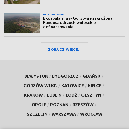
GORZÓW WLKP.
Ekospalarnia w Gorzowie zagrożona.
Fundusz odrzucił wniosek o
dofinansowanie
ZOBACZ WIĘCEJ
BIAŁYSTOK
/
BYDGOSZCZ
/
GDAŃSK
/
GORZÓW WLKP.
/
KATOWICE
/
KIELCE
/
KRAKÓW
/
LUBLIN
/
ŁÓDŹ
/
OLSZTYN
/
OPOLE
/
POZNAŃ
/
RZESZÓW
/
SZCZECIN
/
WARSZAWA
/
WROCŁAW