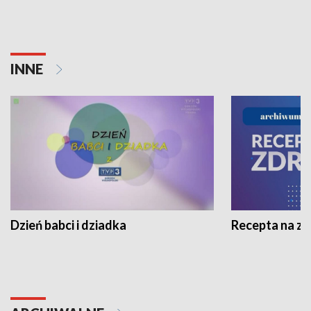
INNE
Dzień babci i dziadka
Recepta na z