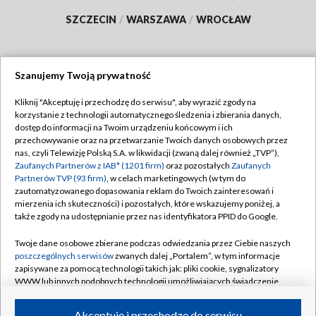
SZCZECIN
/
WARSZAWA
/
WROCŁAW
Szanujemy Twoją prywatność
Dołącz do nas:
Kliknij "Akceptuję i przechodzę do serwisu", aby wyrazić zgody na
korzystanie z technologii automatycznego śledzenia i zbierania danych,
TVP
dostęp do informacji na Twoim urządzeniu końcowym i ich
Abonament TVP
przechowywanie oraz na przetwarzanie Twoich danych osobowych przez
Regulamin TVP
nas, czyli Telewizję Polską S.A. w likwidacji (zwaną dalej również „TVP”),
Emisja w TVP
Polityka prywatności
Zaufanych Partnerów z IAB* (1201 firm)
oraz pozostałych
Zaufanych
Partnerów TVP (93 firm)
, w celach marketingowych (w tym do
Centrum informacji TVP
Moje zgody
zautomatyzowanego dopasowania reklam do Twoich zainteresowań i
mierzenia ich skuteczności) i pozostałych, które wskazujemy poniżej, a
Naziemna Telewizja Cyfrowa
Pomoc
także zgody na udostępnianie przez nas identyfikatora PPID do Google.
Sklep TVP
Biuro reklamy
Twoje dane osobowe zbierane podczas odwiedzania przez Ciebie naszych
Rada Programowa
Kontakt
poszczególnych serwisów
zwanych dalej „Portalem”, w tym informacje
zapisywane za pomocą technologii takich jak: pliki cookie, sygnalizatory
System NOS
WWW lub innych podobnych technologii umożliwiających świadczenie
dopasowanych i bezpiecznych usług, personalizację treści oraz reklam,
Informacje o nadawcy
Kanały
udostępnianie funkcji mediów społecznościowych oraz analizowanie
Akceptuję i przechodzę do serwisu