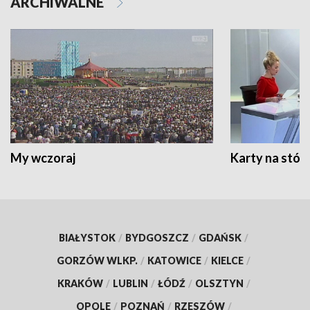
ARCHIWALNE
My wczoraj
Karty na stół:
BIAŁYSTOK
/
BYDGOSZCZ
/
GDAŃSK
/
GORZÓW WLKP.
/
KATOWICE
/
KIELCE
/
KRAKÓW
/
LUBLIN
/
ŁÓDŹ
/
OLSZTYN
/
OPOLE
/
POZNAŃ
/
RZESZÓW
/