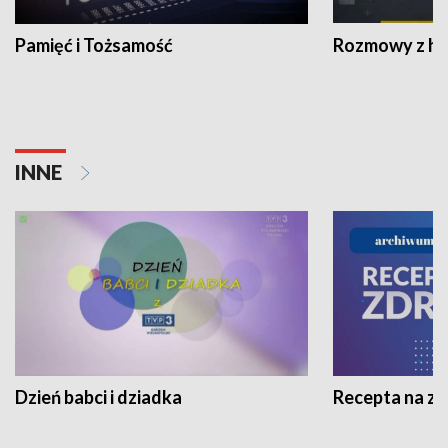
Pamięć i Tożsamość
Rozmowy z his
INNE
Dzień babci i dziadka
Recepta na z