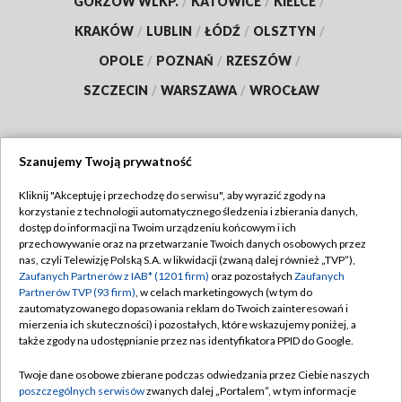
GORZÓW WLKP.
/
KATOWICE
/
KIELCE
/
KRAKÓW
/
LUBLIN
/
ŁÓDŹ
/
OLSZTYN
/
OPOLE
/
POZNAŃ
/
RZESZÓW
/
SZCZECIN
/
WARSZAWA
/
WROCŁAW
Szanujemy Twoją prywatność
Dołącz do nas:
Kliknij "Akceptuję i przechodzę do serwisu", aby wyrazić zgody na
korzystanie z technologii automatycznego śledzenia i zbierania danych,
TVP
dostęp do informacji na Twoim urządzeniu końcowym i ich
Abonament TVP
przechowywanie oraz na przetwarzanie Twoich danych osobowych przez
Regulamin TVP
nas, czyli Telewizję Polską S.A. w likwidacji (zwaną dalej również „TVP”),
Emisja w TVP
Polityka prywatności
Zaufanych Partnerów z IAB* (1201 firm)
oraz pozostałych
Zaufanych
Partnerów TVP (93 firm)
, w celach marketingowych (w tym do
Centrum informacji TVP
Moje zgody
zautomatyzowanego dopasowania reklam do Twoich zainteresowań i
mierzenia ich skuteczności) i pozostałych, które wskazujemy poniżej, a
Naziemna Telewizja Cyfrowa
Pomoc
także zgody na udostępnianie przez nas identyfikatora PPID do Google.
Sklep TVP
Biuro reklamy
Twoje dane osobowe zbierane podczas odwiedzania przez Ciebie naszych
Rada Programowa
Kontakt
poszczególnych serwisów
zwanych dalej „Portalem”, w tym informacje