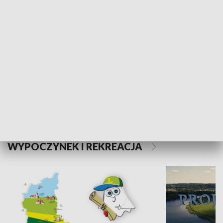
Kalejdoskop
Sołtys na med
WYPOCZYNEK I REKREACJA