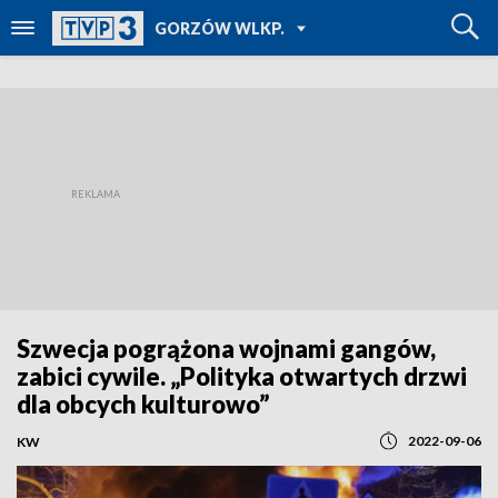
POWRÓT DO
GORZÓW WLKP.
TVP REGIONY
Szwecja pogrążona wojnami gangów,
zabici cywile. „Polityka otwartych drzwi
dla obcych kulturowo”
2022-09-06
KW