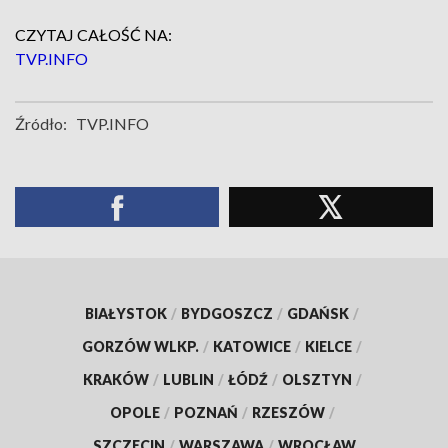
CZYTAJ CAŁOŚĆ NA:
TVP.INFO
Źródło:
TVP.INFO
BIAŁYSTOK
/
BYDGOSZCZ
/
GDAŃSK
/
GORZÓW WLKP.
/
KATOWICE
/
KIELCE
/
KRAKÓW
/
LUBLIN
/
ŁÓDŹ
/
OLSZTYN
/
OPOLE
/
POZNAŃ
/
RZESZÓW
/
SZCZECIN
/
WARSZAWA
/
WROCŁAW