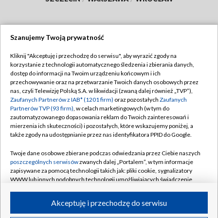
Szanujemy Twoją prywatność
Dołącz do nas:
Kliknij "Akceptuję i przechodzę do serwisu", aby wyrazić zgody na
korzystanie z technologii automatycznego śledzenia i zbierania danych,
TVP
dostęp do informacji na Twoim urządzeniu końcowym i ich
Abonament TVP
przechowywanie oraz na przetwarzanie Twoich danych osobowych przez
Regulamin TVP
nas, czyli Telewizję Polską S.A. w likwidacji (zwaną dalej również „TVP”),
Emisja w TVP
Zaufanych Partnerów z IAB* (1201 firm)
Polityka prywatności
oraz pozostałych
Zaufanych
Partnerów TVP (93 firm)
, w celach marketingowych (w tym do
Centrum informacji TVP
Moje zgody
zautomatyzowanego dopasowania reklam do Twoich zainteresowań i
mierzenia ich skuteczności) i pozostałych, które wskazujemy poniżej, a
Naziemna Telewizja Cyfrowa
Pomoc
także zgody na udostępnianie przez nas identyfikatora PPID do Google.
Sklep TVP
Biuro reklamy
Twoje dane osobowe zbierane podczas odwiedzania przez Ciebie naszych
Rada Programowa
poszczególnych serwisów
zwanych dalej „Portalem”, w tym informacje
Kontakt
zapisywane za pomocą technologii takich jak: pliki cookie, sygnalizatory
System NOS
WWW lub innych podobnych technologii umożliwiających świadczenie
dopasowanych i bezpiecznych usług, personalizację treści oraz reklam,
Informacje o nadawcy
Kanały
udostępnianie funkcji mediów społecznościowych oraz analizowanie
Akceptuję i przechodzę do serwisu
ruchu w Internecie.
Program dla prasy
©2026 Telewizja Polska S.A. w likwidacji