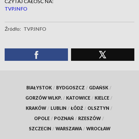
CZYTAJ CAŁOŚĆ NA:
TVP.INFO
Źródło:
TVP.INFO
BIAŁYSTOK
/
BYDGOSZCZ
/
GDAŃSK
/
GORZÓW WLKP.
/
KATOWICE
/
KIELCE
/
KRAKÓW
/
LUBLIN
/
ŁÓDŹ
/
OLSZTYN
/
OPOLE
/
POZNAŃ
/
RZESZÓW
/
SZCZECIN
/
WARSZAWA
/
WROCŁAW