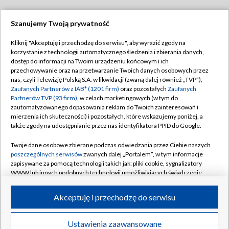
Szanujemy Twoją prywatność
Dołącz do nas:
Kliknij "Akceptuję i przechodzę do serwisu", aby wyrazić zgody na
korzystanie z technologii automatycznego śledzenia i zbierania danych,
TVP
dostęp do informacji na Twoim urządzeniu końcowym i ich
Abonament TVP
przechowywanie oraz na przetwarzanie Twoich danych osobowych przez
Regulamin TVP
nas, czyli Telewizję Polską S.A. w likwidacji (zwaną dalej również „TVP”),
Emisja w TVP
Zaufanych Partnerów z IAB* (1201 firm)
Polityka prywatności
oraz pozostałych
Zaufanych
Partnerów TVP (93 firm)
, w celach marketingowych (w tym do
Centrum informacji TVP
Moje zgody
zautomatyzowanego dopasowania reklam do Twoich zainteresowań i
mierzenia ich skuteczności) i pozostałych, które wskazujemy poniżej, a
Naziemna Telewizja Cyfrowa
Pomoc
także zgody na udostępnianie przez nas identyfikatora PPID do Google.
Sklep TVP
Biuro reklamy
Twoje dane osobowe zbierane podczas odwiedzania przez Ciebie naszych
Rada Programowa
poszczególnych serwisów
zwanych dalej „Portalem”, w tym informacje
Kontakt
zapisywane za pomocą technologii takich jak: pliki cookie, sygnalizatory
System NOS
WWW lub innych podobnych technologii umożliwiających świadczenie
dopasowanych i bezpiecznych usług, personalizację treści oraz reklam,
Informacje o nadawcy
Kanały
udostępnianie funkcji mediów społecznościowych oraz analizowanie
Akceptuję i przechodzę do serwisu
ruchu w Internecie.
Program dla prasy
©2026 Telewizja Polska S.A. w likwidacji
Biuro Reklamy
Twoje dane osobowe zbierane podczas odwiedzania przez Ciebie
Ustawienia zaawansowane
poszczególnych serwisów
na Portalu, takie jak adresy IP, identyfikatory