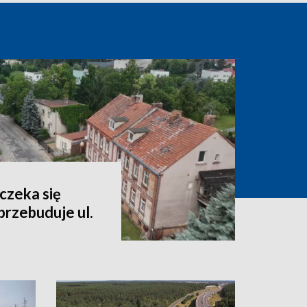
czeka się
rzebuduje ul.