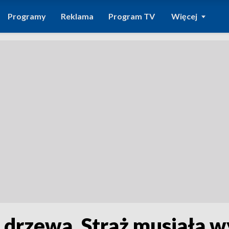
Programy
Reklama
Program TV
Więcej
 drzewa. Straż musiała w