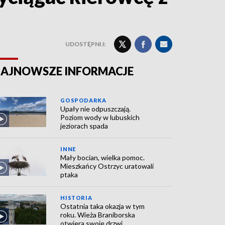
UDOSTĘPNIJ:
AJNOWSZE INFORMACJE
GOSPODARKA
Upały nie odpuszczają.
Poziom wody w lubuskich
jeziorach spada
INNE
Mały bocian, wielka pomoc.
Mieszkańcy Ostrzyc uratowali
ptaka
HISTORIA
Ostatnia taka okazja w tym
roku. Wieża Braniborska
otwiera swoje drzwi