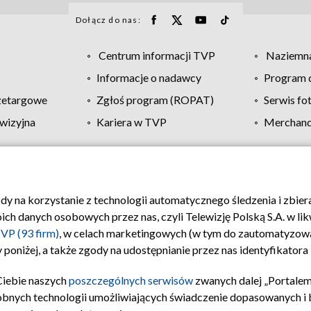
Dołącz do nas:
Centrum informacji TVP
Naziemna
Informacje o nadawcy
Program d
zetargowe
Zgłoś program (ROPAT)
Serwis fo
wizyjna
Kariera w TVP
Merchandi
Polityka prywatności
Moje zgody
Pomoc
Biuro re
ody na korzystanie z technologii automatycznego śledzenia i zbie
 danych osobowych przez nas, czyli Telewizję Polską S.A. w likw
VP (93 firm)
, w celach marketingowych (w tym do zautomatyzow
 poniżej, a także zgody na udostępnianie przez nas identyfikator
Ciebie naszych
poszczególnych serwisów
zwanych dalej „Portalem
obnych technologii umożliwiających świadczenie dopasowanych i be