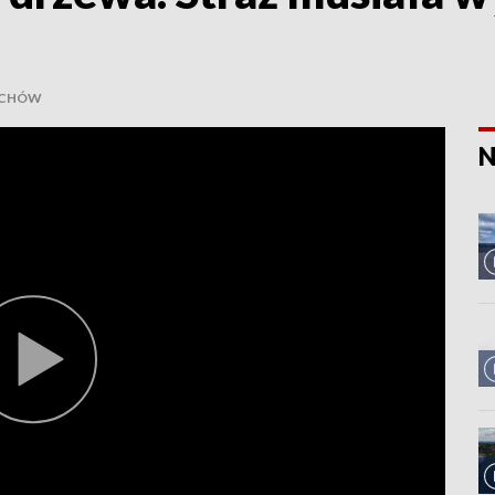
LECHÓW
N