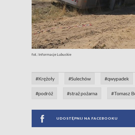
fot.: Informacje Lubuskie
#Krężoły
#Sulechów
#qwypadek
#podróż
#straż pożarna
#Tomasz B
UDOSTĘPNIJ NA FACEBOOKU