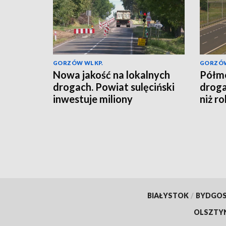
GORZÓW WLKP.
GORZÓW
Nowa jakość na lokalnych
Półme
drogach. Powiat sulęciński
droga
inwestuje miliony
niż r
BIAŁYSTOK
/
BYDGO
OLSZTY