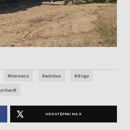
#kierowca
#autobus
#droga
urchardt
UDOSTĘPNIJ NA X