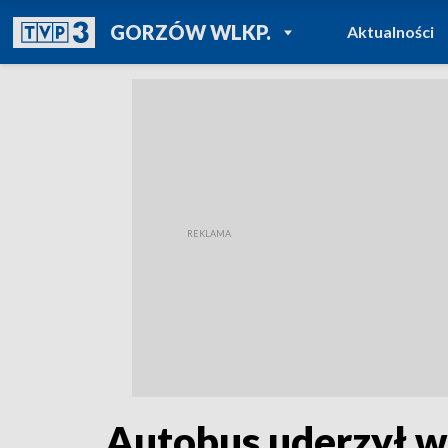
POWRÓT DO
GORZÓW WLKP.
Aktualności
TVP REGIONY
Autobus uderzył w