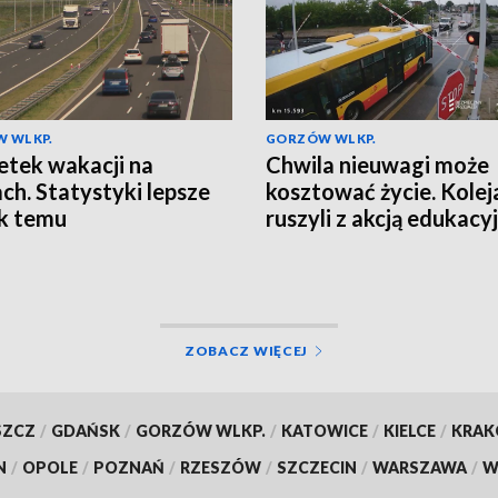
 WLKP.
GORZÓW WLKP.
tek wakacji na
Chwila nieuwagi może
ch. Statystyki lepsze
kosztować życie. Kolej
ok temu
ruszyli z akcją edukacy
ZOBACZ WIĘCEJ
SZCZ
/
GDAŃSK
/
GORZÓW WLKP.
/
KATOWICE
/
KIELCE
/
KRA
N
/
OPOLE
/
POZNAŃ
/
RZESZÓW
/
SZCZECIN
/
WARSZAWA
/
W