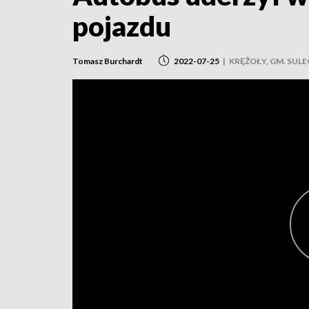
pojazdu
Tomasz Burchardt
2022-07-25
|
KRĘŻOŁY, GM. SU