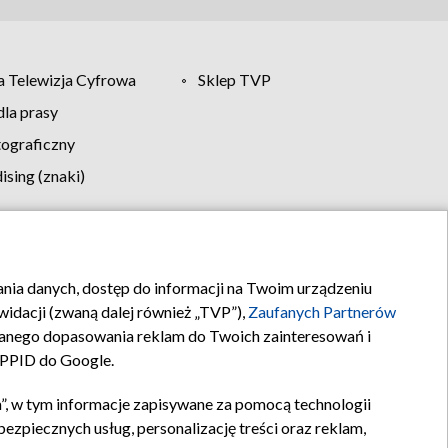
 Telewizja Cyfrowa
Sklep TVP
la prasy
tograficzny
sing (znaki)
klamy
Kontakt
rania danych, dostęp do informacji na Twoim urządzeniu
idacji (zwaną dalej również „TVP”),
Zaufanych Partnerów
anego dopasowania reklam do Twoich zainteresowań i
a PPID do Google.
”, w tym informacje zapisywane za pomocą technologii
zpiecznych usług, personalizację treści oraz reklam,