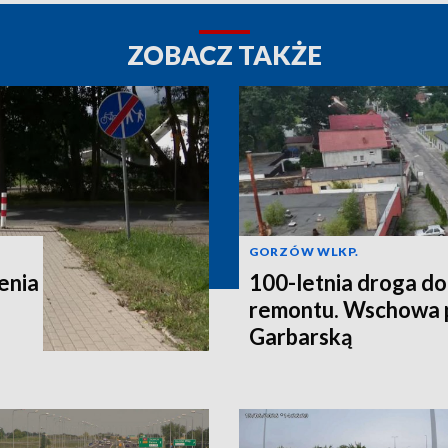
ZOBACZ TAKŻE
GORZÓW WLKP.
enia
100-letnia droga do
remontu. Wschowa p
Garbarską