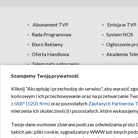
Abonament TVP
Emisja w TVP
Rada Programowa
System NOS
Biuro Reklamy
Ogłoszenie pr
Oferta Handlowa
Akademia Tele
Telegazeta ogłoszenia
Szanujemy Twoją prywatność
Regulamin TVP
Kliknij "Akceptuję i przechodzę do serwisu", aby wyrazić zg
końcowym i ich przechowywanie oraz na przetwarzanie Twoich
z IAB* (1201 firm)
oraz pozostałych
Zaufanych Partnerów T
mierzenia ich skuteczności) i pozostałych, które wskazujemy
Twoje dane osobowe zbierane podczas odwiedzania przez 
takich jak: pliki cookie, sygnalizatory WWW lub innych pod