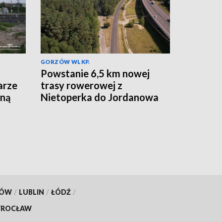
GORZÓW WLKP.
Powstanie 6,5 km nowej
arze
trasy rowerowej z
jną
Nietoperka do Jordanowa
KÓW
/
LUBLIN
/
ŁÓDŹ
/
ROCŁAW