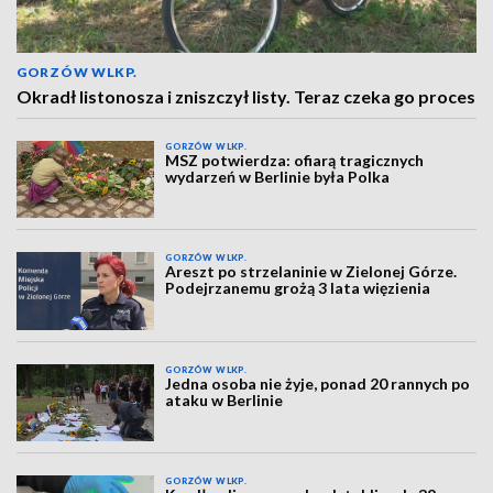
GORZÓW WLKP.
Okradł listonosza i zniszczył listy. Teraz czeka go proces
GORZÓW WLKP.
MSZ potwierdza: ofiarą tragicznych
wydarzeń w Berlinie była Polka
GORZÓW WLKP.
Areszt po strzelaninie w Zielonej Górze.
Podejrzanemu grożą 3 lata więzienia
GORZÓW WLKP.
Jedna osoba nie żyje, ponad 20 rannych po
ataku w Berlinie
GORZÓW WLKP.