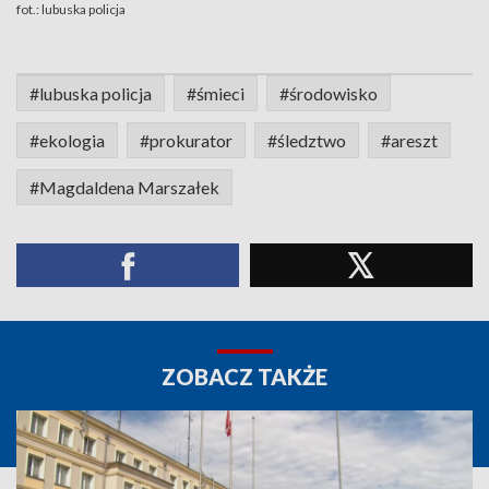
fot.: lubuska policja
#lubuska policja
#śmieci
#środowisko
#ekologia
#prokurator
#śledztwo
#areszt
#Magdaldena Marszałek
ZOBACZ TAKŻE