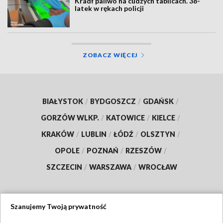
Kradł paliwo na cudzych tablicach. 38-
latek w rękach policji
ZOBACZ WIĘCEJ
BIAŁYSTOK
/
BYDGOSZCZ
/
GDAŃSK
/
GORZÓW WLKP.
/
KATOWICE
/
KIELCE
/
KRAKÓW
/
LUBLIN
/
ŁÓDŹ
/
OLSZTYN
/
OPOLE
/
POZNAŃ
/
RZESZÓW
/
SZCZECIN
/
WARSZAWA
/
WROCŁAW
Szanujemy Twoją prywatność
Dołącz do nas: