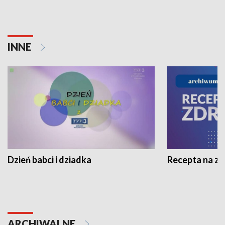
INNE
Dzień babci i dziadka
Recepta na z
ARCHIWALNE