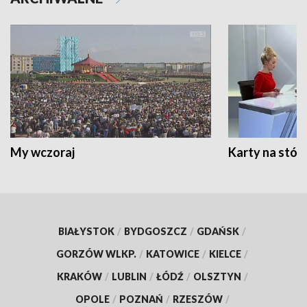
My wczoraj
Karty na stół:
BIAŁYSTOK
/
BYDGOSZCZ
/
GDAŃSK
/
GORZÓW WLKP.
/
KATOWICE
/
KIELCE
/
KRAKÓW
/
LUBLIN
/
ŁÓDŹ
/
OLSZTYN
/
OPOLE
/
POZNAŃ
/
RZESZÓW
/