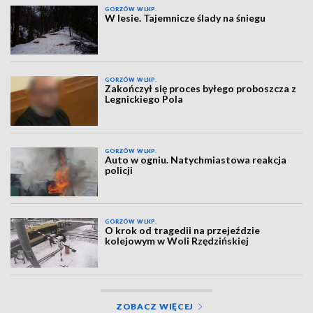
GORZÓW WLKP.
W lesie. Tajemnicze ślady na śniegu
GORZÓW WLKP.
Zakończył się proces byłego proboszcza z
Legnickiego Pola
GORZÓW WLKP.
Auto w ogniu. Natychmiastowa reakcja
policji
GORZÓW WLKP.
O krok od tragedii na przejeździe
kolejowym w Woli Rzędzińskiej
ZOBACZ WIĘCEJ