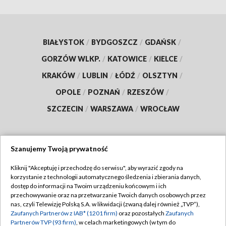
BIAŁYSTOK
/
BYDGOSZCZ
/
GDAŃSK
/
GORZÓW WLKP.
/
KATOWICE
/
KIELCE
/
KRAKÓW
/
LUBLIN
/
ŁÓDŹ
/
OLSZTYN
/
OPOLE
/
POZNAŃ
/
RZESZÓW
/
SZCZECIN
/
WARSZAWA
/
WROCŁAW
Szanujemy Twoją prywatność
Dołącz do nas:
Kliknij "Akceptuję i przechodzę do serwisu", aby wyrazić zgody na
korzystanie z technologii automatycznego śledzenia i zbierania danych,
TVP
dostęp do informacji na Twoim urządzeniu końcowym i ich
Abonament TVP
przechowywanie oraz na przetwarzanie Twoich danych osobowych przez
Regulamin TVP
nas, czyli Telewizję Polską S.A. w likwidacji (zwaną dalej również „TVP”),
Emisja w TVP
Polityka prywatności
Zaufanych Partnerów z IAB* (1201 firm)
oraz pozostałych
Zaufanych
Partnerów TVP (93 firm)
, w celach marketingowych (w tym do