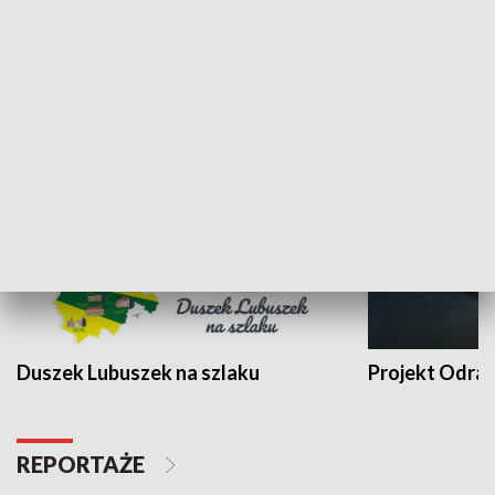
Kalejdoskop
Sołtys na med
WYPOCZYNEK I REKREACJA
Duszek Lubuszek na szlaku
Projekt Odra
REPORTAŻE