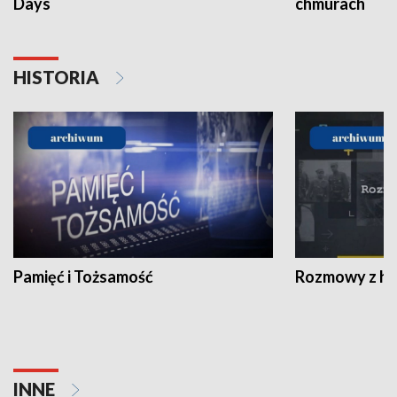
Days
chmurach
HISTORIA
Pamięć i Tożsamość
Rozmowy z his
INNE