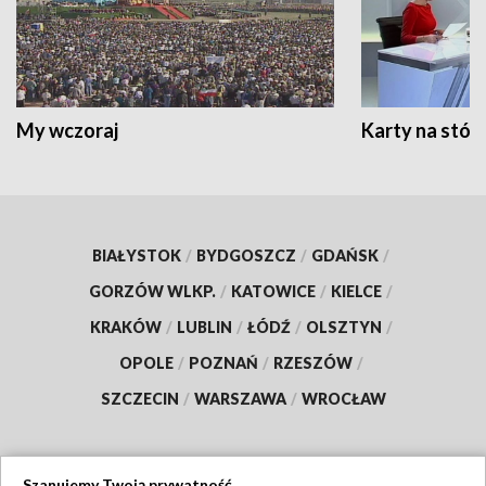
My wczoraj
Karty na stół:
BIAŁYSTOK
/
BYDGOSZCZ
/
GDAŃSK
/
GORZÓW WLKP.
/
KATOWICE
/
KIELCE
/
KRAKÓW
/
LUBLIN
/
ŁÓDŹ
/
OLSZTYN
/
OPOLE
/
POZNAŃ
/
RZESZÓW
/
SZCZECIN
/
WARSZAWA
/
WROCŁAW
Szanujemy Twoją prywatność