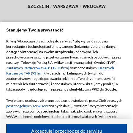
SZCZECIN
/
WARSZAWA
/
WROCŁAW
Szanujemy Twoją prywatność
Dołącz do nas:
Kliknij "Akceptuję i przechodzę do serwisu", aby wyrazić zgody na
korzystanie z technologii automatycznego śledzenia i zbierania danych,
TVP
dostęp do informacji na Twoim urządzeniu końcowym i ich
Abonament TVP
przechowywanie oraz na przetwarzanie Twoich danych osobowych przez
Regulamin TVP
nas, czyli Telewizję Polską S.A. w likwidacji (zwaną dalej również „TVP”),
Emisja w TVP
Polityka prywatności
Zaufanych Partnerów z IAB* (1201 firm)
oraz pozostałych
Zaufanych
Partnerów TVP (93 firm)
, w celach marketingowych (w tym do
Centrum informacji TVP
Moje zgody
zautomatyzowanego dopasowania reklam do Twoich zainteresowań i
mierzenia ich skuteczności) i pozostałych, które wskazujemy poniżej, a
Naziemna Telewizja Cyfrowa
Pomoc
także zgody na udostępnianie przez nas identyfikatora PPID do Google.
Sklep TVP
Biuro reklamy
Twoje dane osobowe zbierane podczas odwiedzania przez Ciebie naszych
Rada Programowa
Kontakt
poszczególnych serwisów
zwanych dalej „Portalem”, w tym informacje
zapisywane za pomocą technologii takich jak: pliki cookie, sygnalizatory
System NOS
WWW lub innych podobnych technologii umożliwiających świadczenie
dopasowanych i bezpiecznych usług, personalizację treści oraz reklam,
Informacje o nadawcy
Kanały
udostępnianie funkcji mediów społecznościowych oraz analizowanie
Akceptuję i przechodzę do serwisu
ruchu w Internecie.