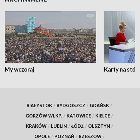
My wczoraj
Karty na stół:
BIAŁYSTOK
/
BYDGOSZCZ
/
GDAŃSK
/
GORZÓW WLKP.
/
KATOWICE
/
KIELCE
/
KRAKÓW
/
LUBLIN
/
ŁÓDŹ
/
OLSZTYN
/
OPOLE
/
POZNAŃ
/
RZESZÓW
/