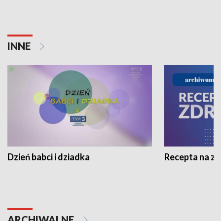
INNE
Dzień babci i dziadka
Recepta na z
ARCHIWALNE