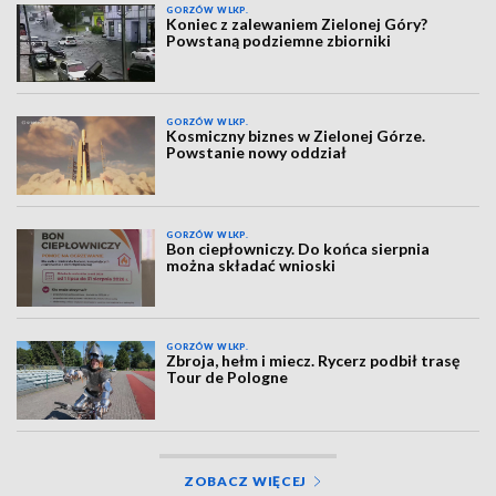
GORZÓW WLKP.
Koniec z zalewaniem Zielonej Góry?
Powstaną podziemne zbiorniki
GORZÓW WLKP.
Kosmiczny biznes w Zielonej Górze.
Powstanie nowy oddział
GORZÓW WLKP.
Bon ciepłowniczy. Do końca sierpnia
można składać wnioski
GORZÓW WLKP.
Zbroja, hełm i miecz. Rycerz podbił trasę
Tour de Pologne
ZOBACZ WIĘCEJ