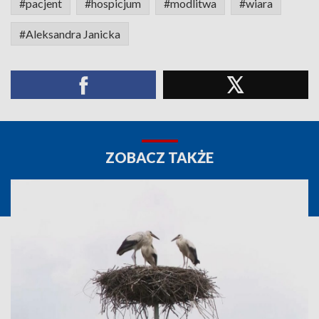
#pacjent
#hospicjum
#modlitwa
#wiara
#Aleksandra Janicka
ZOBACZ TAKŻE