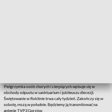
choroby, czy niepełnosprawności. Sami znajdują pomoc i
pomagają innym. Tak działa Centrum Ochotników Cierpienia.
Chorzy i cierpiący przyjechali do Rokitna z nadzieją. To
niezwykle ważne. Bo kiedy traci się nadzieję, traci się i wiarę
w siebie.
W mszy uczestniczyło ponad 450 osób. To m.in. podopieczni
domów pomocy społecznej i warsztatów terapii zajęciowej.
Byli także kapelani z hospicjów i szpitali. Ich rola to nie tylko
udzielanie spowiedzi czy komunii świętej. To przede
wszystkim towarzyszenie choremu.
Pielgrzymka osób chorych i cierpiących wpisuje się w
obchody odpustu w sanktuarium i jubileuszu diecezji.
Świętowanie w Rokitnie trwa cały tydzień. Zakończy się w
sobotę, mszą w południe. Będziemy ją transmitować na
antenie TVP3 Gorzów.