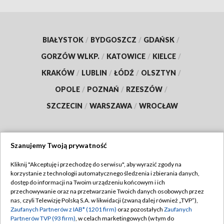
BIAŁYSTOK
/
BYDGOSZCZ
/
GDAŃSK
/
GORZÓW WLKP.
/
KATOWICE
/
KIELCE
/
KRAKÓW
/
LUBLIN
/
ŁÓDŹ
/
OLSZTYN
/
OPOLE
/
POZNAŃ
/
RZESZÓW
/
SZCZECIN
/
WARSZAWA
/
WROCŁAW
Szanujemy Twoją prywatność
Dołącz do nas:
Kliknij "Akceptuję i przechodzę do serwisu", aby wyrazić zgody na
korzystanie z technologii automatycznego śledzenia i zbierania danych,
TVP
dostęp do informacji na Twoim urządzeniu końcowym i ich
Abonament TVP
przechowywanie oraz na przetwarzanie Twoich danych osobowych przez
Regulamin TVP
nas, czyli Telewizję Polską S.A. w likwidacji (zwaną dalej również „TVP”),
Emisja w TVP
Polityka prywatności
Zaufanych Partnerów z IAB* (1201 firm)
oraz pozostałych
Zaufanych
Partnerów TVP (93 firm)
, w celach marketingowych (w tym do
Centrum informacji TVP