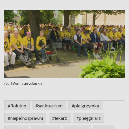
fot.: Informacje Lubuskie
#Rokitno
#sanktuarium
#pielgrzymka
#niepełnosprawni
#lekarz
#pielęgniarz