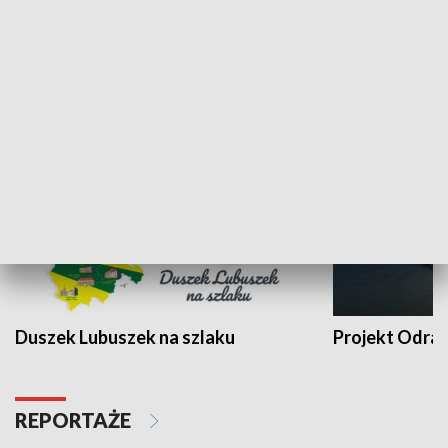
Kalejdoskop
Sołtys na med
WYPOCZYNEK I REKREACJA
Duszek Lubuszek na szlaku
Projekt Odra
REPORTAŻE