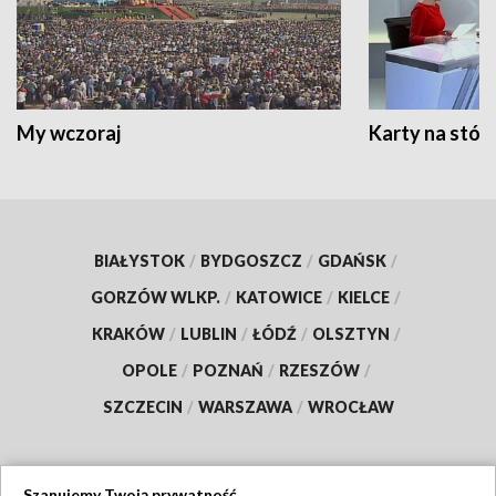
My wczoraj
Karty na stół:
BIAŁYSTOK
/
BYDGOSZCZ
/
GDAŃSK
/
GORZÓW WLKP.
/
KATOWICE
/
KIELCE
/
KRAKÓW
/
LUBLIN
/
ŁÓDŹ
/
OLSZTYN
/
OPOLE
/
POZNAŃ
/
RZESZÓW
/
SZCZECIN
/
WARSZAWA
/
WROCŁAW
Szanujemy Twoją prywatność