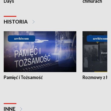
Days
chmurach
HISTORIA
Pamięć i Tożsamość
Rozmowy z his
INNE