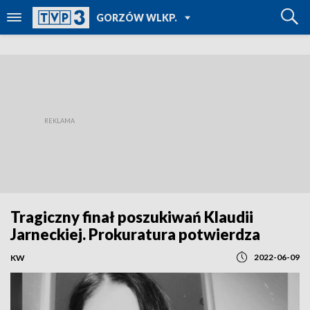
POWRÓT DO
GORZÓW WLKP.
TVP REGIONY
Tragiczny finał poszukiwań Klaudii
Jarneckiej. Prokuratura potwierdza
2022-06-09
KW