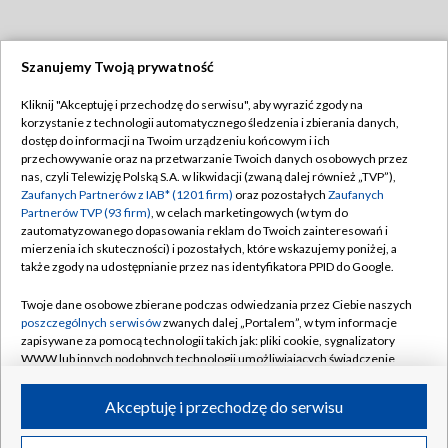
Szanujemy Twoją prywatność
Dołącz do nas:
Kliknij "Akceptuję i przechodzę do serwisu", aby wyrazić zgody na
korzystanie z technologii automatycznego śledzenia i zbierania danych,
TVP
dostęp do informacji na Twoim urządzeniu końcowym i ich
Abonament TVP
przechowywanie oraz na przetwarzanie Twoich danych osobowych przez
Regulamin TVP
nas, czyli Telewizję Polską S.A. w likwidacji (zwaną dalej również „TVP”),
Emisja w TVP
Zaufanych Partnerów z IAB* (1201 firm)
Polityka prywatności
oraz pozostałych
Zaufanych
Partnerów TVP (93 firm)
, w celach marketingowych (w tym do
Centrum informacji TVP
Moje zgody
zautomatyzowanego dopasowania reklam do Twoich zainteresowań i
mierzenia ich skuteczności) i pozostałych, które wskazujemy poniżej, a
Naziemna Telewizja Cyfrowa
Pomoc
także zgody na udostępnianie przez nas identyfikatora PPID do Google.
Sklep TVP
Biuro reklamy
Twoje dane osobowe zbierane podczas odwiedzania przez Ciebie naszych
Rada Programowa
poszczególnych serwisów
zwanych dalej „Portalem”, w tym informacje
Kontakt
zapisywane za pomocą technologii takich jak: pliki cookie, sygnalizatory
System NOS
WWW lub innych podobnych technologii umożliwiających świadczenie
dopasowanych i bezpiecznych usług, personalizację treści oraz reklam,
Informacje o nadawcy
Kanały
udostępnianie funkcji mediów społecznościowych oraz analizowanie
Akceptuję i przechodzę do serwisu
ruchu w Internecie.
Program dla prasy
©2026 Telewizja Polska S.A. w likwidacji
Biuro Reklamy