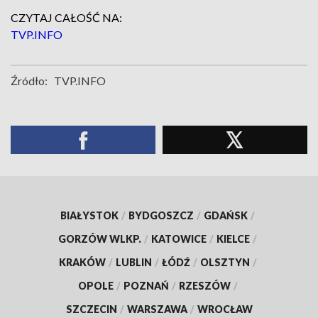
CZYTAJ CAŁOŚĆ NA:
TVP.INFO
Źródło:
TVP.INFO
BIAŁYSTOK
/
BYDGOSZCZ
/
GDAŃSK
/
GORZÓW WLKP.
/
KATOWICE
/
KIELCE
/
KRAKÓW
/
LUBLIN
/
ŁÓDŹ
/
OLSZTYN
/
OPOLE
/
POZNAŃ
/
RZESZÓW
/
SZCZECIN
/
WARSZAWA
/
WROCŁAW