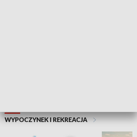
SPOŁECZEŃSTWO
Kalejdoskop
Sołtys na med
WYPOCZYNEK I REKREACJA