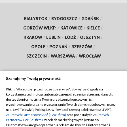
BIAŁYSTOK
/
BYDGOSZCZ
/
GDAŃSK
/
GORZÓW WLKP.
/
KATOWICE
/
KIELCE
/
KRAKÓW
/
LUBLIN
/
ŁÓDŹ
/
OLSZTYN
/
OPOLE
/
POZNAŃ
/
RZESZÓW
/
SZCZECIN
/
WARSZAWA
/
WROCŁAW
Szanujemy Twoją prywatność
Dołącz do nas:
Kliknij "Akceptuję i przechodzę do serwisu", aby wyrazić zgody na
korzystanie z technologii automatycznego śledzenia i zbierania danych,
TVP
dostęp do informacji na Twoim urządzeniu końcowym i ich
Abonament TVP
przechowywanie oraz na przetwarzanie Twoich danych osobowych przez
Regulamin TVP
nas, czyli Telewizję Polską S.A. w likwidacji (zwaną dalej również „TVP”),
Emisja w TVP
Polityka prywatności
Zaufanych Partnerów z IAB* (1201 firm)
oraz pozostałych
Zaufanych
Partnerów TVP (93 firm)
, w celach marketingowych (w tym do
Centrum informacji TVP
Moje zgody
zautomatyzowanego dopasowania reklam do Twoich zainteresowań i