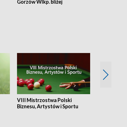
Gorzów Wlkp. bliżej
Lubuskie bliż
VIII Mistrzostwa Polski
Cztery kwar
Biznesu, Artystów i Sportu