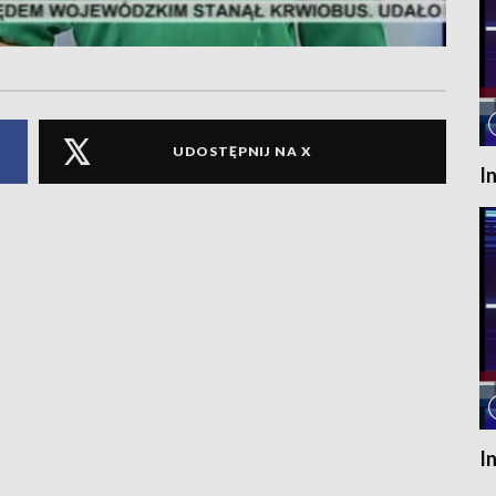
UDOSTĘPNIJ NA X
I
I