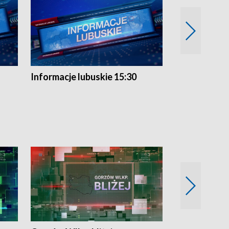
Informacje lubuskie 15:30
Przegląd ty