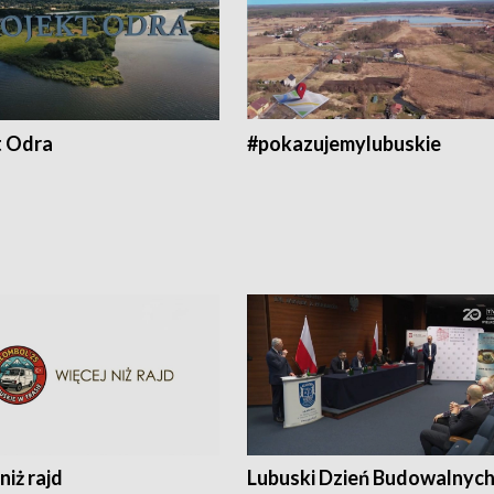
t Odra
#pokazujemylubuskie
niż rajd
Lubuski Dzień Budowalnyc