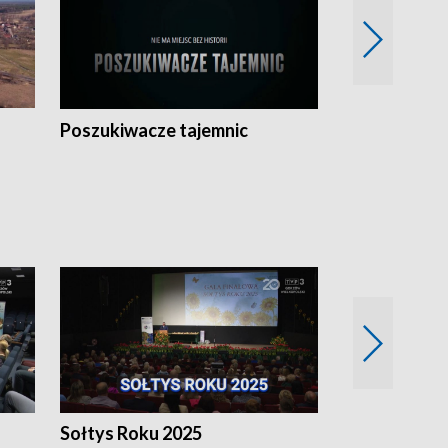
Poszukiwacze tajemnic
Kostrzyn na 
h
Sołtys Roku 2025
20 lat minęł