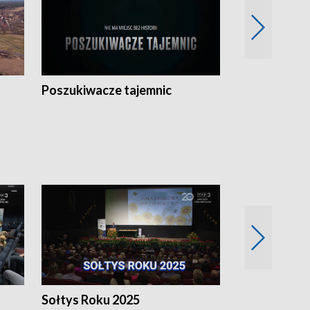
Poszukiwacze tajemnic
Kostrzyn na 
h
Sołtys Roku 2025
20 lat minęł