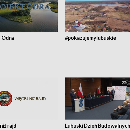
t Odra
#pokazujemylubuskie
niż rajd
Lubuski Dzień Budowalnyc