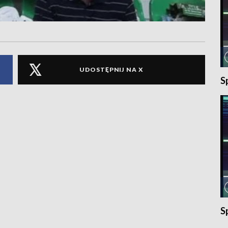
UDOSTĘPNIJ NA X
S
S