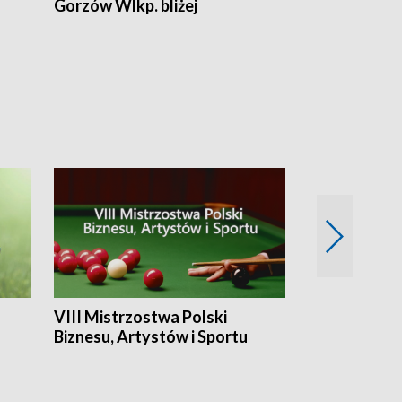
Gorzów Wlkp. bliżej
Lubuskie bliż
VIII Mistrzostwa Polski
Cztery kwar
Biznesu, Artystów i Sportu