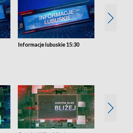
Informacje lubuskie 15:30
Przegląd ty