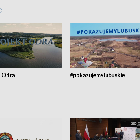
t Odra
#pokazujemylubuskie