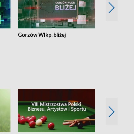
Gorzów Wlkp. bliżej
Lubuskie bliż