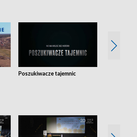
Poszukiwacze tajemnic
Kostrzyn na 