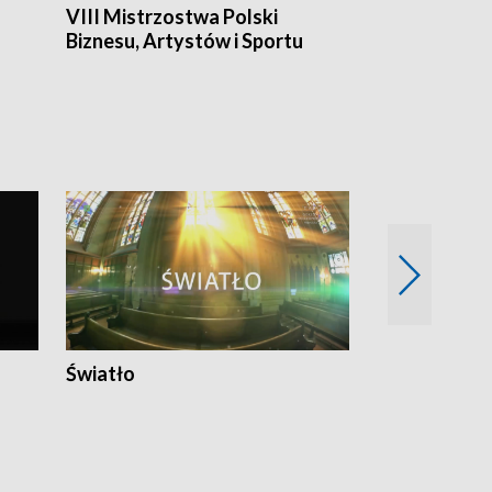
VIII Mistrzostwa Polski
Cztery kwar
Biznesu, Artystów i Sportu
Światło
Nowy adres