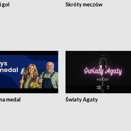
 gol
Skróty meczów
 na medal
Światy Agaty