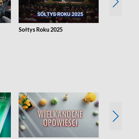
h
Sołtys Roku 2025
20 lat minęł
Wlkp.