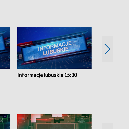
Informacje lubuskie 15:30
Przegląd ty