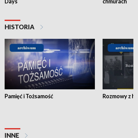
Days
chmurach
HISTORIA
Pamięć i Tożsamość
Rozmowy z his
INNE