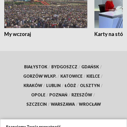
My wczoraj
Karty na stół:
BIAŁYSTOK
/
BYDGOSZCZ
/
GDAŃSK
/
GORZÓW WLKP.
/
KATOWICE
/
KIELCE
/
KRAKÓW
/
LUBLIN
/
ŁÓDŹ
/
OLSZTYN
/
OPOLE
/
POZNAŃ
/
RZESZÓW
/
SZCZECIN
/
WARSZAWA
/
WROCŁAW
Szanujemy Twoją prywatność