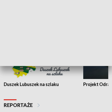
Kalejdoskop
Sołtys na med
WYPOCZYNEK I REKREACJA
Duszek Lubuszek na szlaku
Projekt Odra
REPORTAŻE