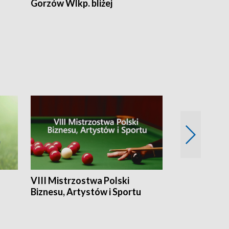
Gorzów Wlkp. bliżej
Lubuskie bliż
VIII Mistrzostwa Polski
Cztery kwar
Biznesu, Artystów i Sportu