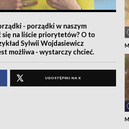
porządki - porządki w naszym
się na liście priorytetów? O to
zykład Sylwii Wojdasiewicz
M
st możliwa - wystarczy chcieć.
UDOSTĘPNIJ NA X
M