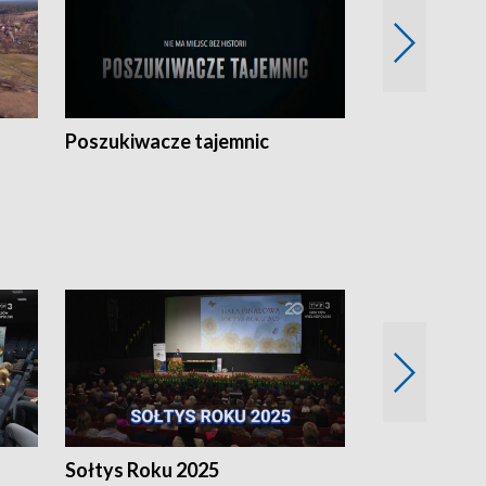
Poszukiwacze tajemnic
Kostrzyn na 
h
Sołtys Roku 2025
20 lat minęł