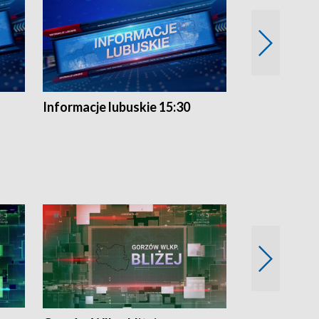
Informacje lubuskie 15:30
Przegląd ty