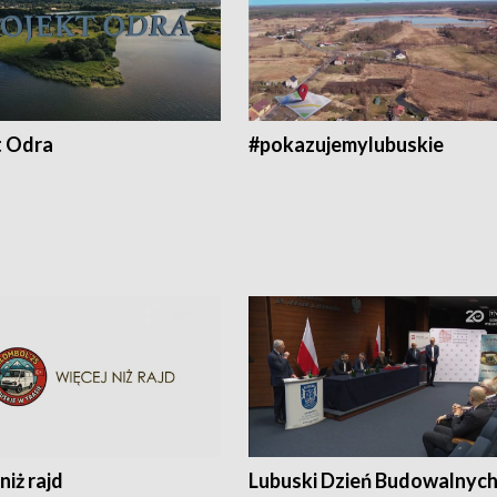
t Odra
#pokazujemylubuskie
niż rajd
Lubuski Dzień Budowalnyc