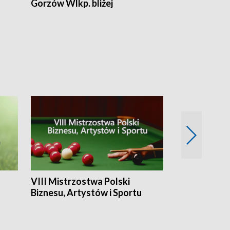
Gorzów Wlkp. bliżej
Lubuskie bliż
VIII Mistrzostwa Polski
Cztery kwar
Biznesu, Artystów i Sportu