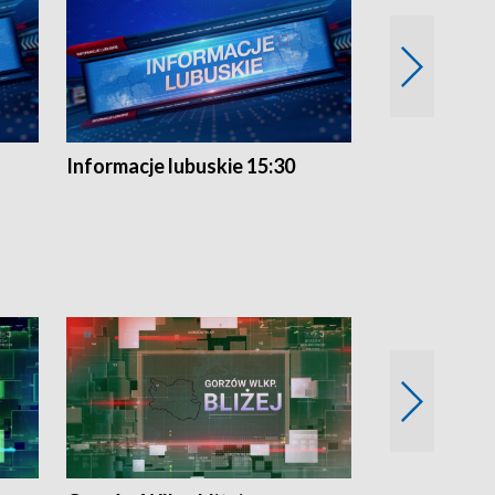
Informacje lubuskie 15:30
Przegląd ty