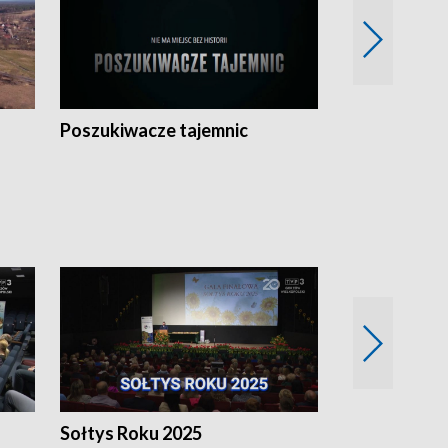
Poszukiwacze tajemnic
Kostrzyn na 
h
Sołtys Roku 2025
20 lat minęł