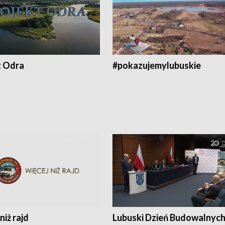
t Odra
#pokazujemylubuskie
niż rajd
Lubuski Dzień Budowalnyc