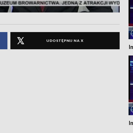
UDOSTĘPNIJ NA X
I
I