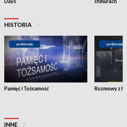
Days
chmurach
HISTORIA
Pamięć i Tożsamość
Rozmowy z his
INNE