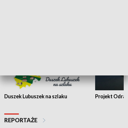
Kalejdoskop
Sołtys na med
WYPOCZYNEK I REKREACJA
Duszek Lubuszek na szlaku
Projekt Odra
REPORTAŻE