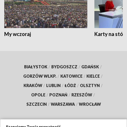
My wczoraj
Karty na stół:
BIAŁYSTOK
/
BYDGOSZCZ
/
GDAŃSK
/
GORZÓW WLKP.
/
KATOWICE
/
KIELCE
/
KRAKÓW
/
LUBLIN
/
ŁÓDŹ
/
OLSZTYN
/
OPOLE
/
POZNAŃ
/
RZESZÓW
/
SZCZECIN
/
WARSZAWA
/
WROCŁAW
Szanujemy Twoją prywatność