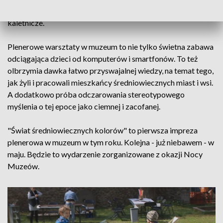
emocje związane z walką opadły, czekały na nich warsztaty
kaletnicze.
Plenerowe warsztaty w muzeum to nie tylko świetna zabawa
odciągająca dzieci od komputerów i smartfonów. To też
olbrzymia dawka łatwo przyswajalnej wiedzy, na temat tego,
jak żyli i pracowali mieszkańcy średniowiecznych miast i wsi.
A dodatkowo próba odczarowania stereotypowego
myślenia o tej epoce jako ciemnej i zacofanej.
"Świat średniowiecznych kolorów" to pierwsza impreza
plenerowa w muzeum w tym roku. Kolejna - już niebawem - w
maju. Będzie to wydarzenie zorganizowane z okazji Nocy
Muzeów.