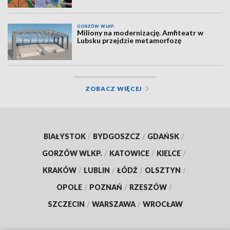
GORZÓW WLKP.
Miliony na modernizację. Amfiteatr w
Lubsku przejdzie metamorfozę
ZOBACZ WIĘCEJ
BIAŁYSTOK
/
BYDGOSZCZ
/
GDAŃSK
/
GORZÓW WLKP.
/
KATOWICE
/
KIELCE
/
KRAKÓW
/
LUBLIN
/
ŁÓDŹ
/
OLSZTYN
/
OPOLE
/
POZNAŃ
/
RZESZÓW
/
SZCZECIN
/
WARSZAWA
/
WROCŁAW