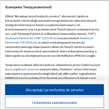
Szanujemy Twoją prywatność
Dołącz do nas:
Kliknij "Akceptuję i przechodzę do serwisu", aby wyrazić zgody na
korzystanie z technologii automatycznego śledzenia i zbierania danych,
TVP
dostęp do informacji na Twoim urządzeniu końcowym i ich
Abonament TVP
przechowywanie oraz na przetwarzanie Twoich danych osobowych przez
Regulamin TVP
nas, czyli Telewizję Polską S.A. w likwidacji (zwaną dalej również „TVP”),
Emisja w TVP
Polityka prywatności
Zaufanych Partnerów z IAB* (1201 firm)
oraz pozostałych
Zaufanych
Partnerów TVP (93 firm)
, w celach marketingowych (w tym do
Centrum informacji TVP
Moje zgody
zautomatyzowanego dopasowania reklam do Twoich zainteresowań i
mierzenia ich skuteczności) i pozostałych, które wskazujemy poniżej, a
Naziemna Telewizja Cyfrowa
Pomoc
także zgody na udostępnianie przez nas identyfikatora PPID do Google.
Sklep TVP
Biuro reklamy
Twoje dane osobowe zbierane podczas odwiedzania przez Ciebie naszych
Rada Programowa
Kontakt
poszczególnych serwisów
zwanych dalej „Portalem”, w tym informacje
zapisywane za pomocą technologii takich jak: pliki cookie, sygnalizatory
System NOS
WWW lub innych podobnych technologii umożliwiających świadczenie
dopasowanych i bezpiecznych usług, personalizację treści oraz reklam,
Informacje o nadawcy
Kanały
udostępnianie funkcji mediów społecznościowych oraz analizowanie
Akceptuję i przechodzę do serwisu
ruchu w Internecie.
Program dla prasy
©2026 Telewizja Polska S.A. w likwidacji
Biuro Reklamy
Twoje dane osobowe zbierane podczas odwiedzania przez Ciebie
Ustawienia zaawansowane
poszczególnych serwisów
na Portalu, takie jak adresy IP, identyfikatory
Ogłoszenie przetargowe