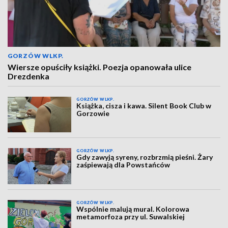
GORZÓW WLKP.
Wiersze opuściły książki. Poezja opanowała ulice
Drezdenka
GORZÓW WLKP.
Książka, cisza i kawa. Silent Book Club w
Gorzowie
GORZÓW WLKP.
Gdy zawyją syreny, rozbrzmią pieśni. Żary
zaśpiewają dla Powstańców
GORZÓW WLKP.
Wspólnie malują mural. Kolorowa
metamorfoza przy ul. Suwalskiej