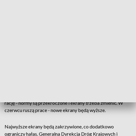
otwartych oknach trudno rozmawiać.
Problem zaczął się gdy starą drogę zastąpiła ekspresowa
trójka i zwiększył się ruch. Generalna Dyrekcja Dróg
Krajowych i Autostrad postawiła co prawda nowe ekrany
akustyczne, ale okazało się, że nie spełniają swojej roli.
Jeszcze przed ich montażem w sprawę zaangażował się
radny Jacek Budziński.
Mieszkańcy słali pisma do Generalnej Dyrekcji Dróg i
Autostrad, prosili, apelowali, w końcu protestowali jeżdżąc
ekspresówką z prędkością 30 km/h. Urzędnicy zlecili
badanie poziomu hałasu i okazało się, że protestujący mają
rację - normy są przekroczone i ekrany trzeba zmienić. W
czerwcu ruszą prace - nowe ekrany będą wyższe.
Najwyższe ekrany będą zakrzywione, co dodatkowo
ograniczy hałas. Generalna Dyrekcja Dróg Krajowych i