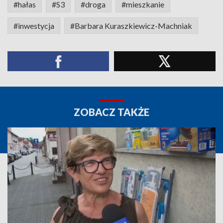
#hałas
#S3
#droga
#mieszkanie
#inwestycja
#Barbara Kuraszkiewicz-Machniak
ZOBACZ TAKŻE