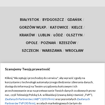
BIAŁYSTOK
/
BYDGOSZCZ
/
GDAŃSK
/
GORZÓW WLKP.
/
KATOWICE
/
KIELCE
/
KRAKÓW
/
LUBLIN
/
ŁÓDŹ
/
OLSZTYN
/
OPOLE
/
POZNAŃ
/
RZESZÓW
/
SZCZECIN
/
WARSZAWA
/
WROCŁAW
Szanujemy Twoją prywatność
Dołącz do nas:
Kliknij "Akceptuję i przechodzę do serwisu", aby wyrazić zgody na
korzystanie z technologii automatycznego śledzenia i zbierania danych,
TVP
dostęp do informacji na Twoim urządzeniu końcowym i ich
Abonament TVP
przechowywanie oraz na przetwarzanie Twoich danych osobowych przez
Regulamin TVP
nas, czyli Telewizję Polską S.A. w likwidacji (zwaną dalej również „TVP”),
Emisja w TVP
Polityka prywatności
Zaufanych Partnerów z IAB* (1201 firm)
oraz pozostałych
Zaufanych
Partnerów TVP (93 firm)
, w celach marketingowych (w tym do