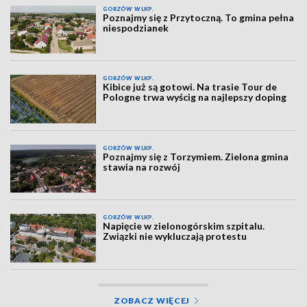
GORZÓW WLKP.
Poznajmy się z Przytoczną. To gmina pełna
niespodzianek
GORZÓW WLKP.
Kibice już są gotowi. Na trasie Tour de
Pologne trwa wyścig na najlepszy doping
GORZÓW WLKP.
Poznajmy się z Torzymiem. Zielona gmina
stawia na rozwój
GORZÓW WLKP.
Napięcie w zielonogórskim szpitalu.
Związki nie wykluczają protestu
ZOBACZ WIĘCEJ